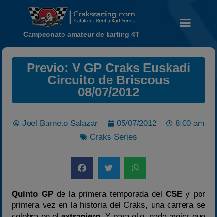
Campeonato amateur de karting 4T
Previo: V GP Craks Euskadi
Circuito de Briscous
08/07/2012
Noticias
Calendario
Temporada 2026
Joel Barneto Salazar
05/07/2012
8:00 am
Craks Series
Carreras finalizadas
Campeonato
Temporada 2026
Temporadas anteriores
Quinto GP
de la primera temporada del
CSE
y por
2020-2021
primera vez en la historia del Craks, una carrera se
2022
celebra en el
extranjero
. Y para ello, nada mejor que