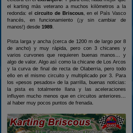
el karting màs veterano a muchos kilòmetros a la
2023
redonda: el
circuito de Briscous
, en el Paìs Vasco
2024
francés, en funcionamiento (¡y sin cambiar de
2025
manos!) desde
1989
.
Estadísticas
Pista larga y ancha (cerca de 1200 m de largo por 8
Preguntas Frecuentes
de ancho) y muy ràpida, pero con 3 chicanes y
varios curvones que requieren buenas manos… y
algo de valor. Algo asì como la chicane de Los Arcos
y la curva de final de recta de Olaberria, pero todo
ello en el mismo circuito y multiplicado por 3. Para
los «pesos pesados» de la parrilla, buenas noticias:
la pista es totalmente llana y las aceleraciones
influyen mucho menos que en circuitos anteriores…
al haber muy pocos puntos de frenada.