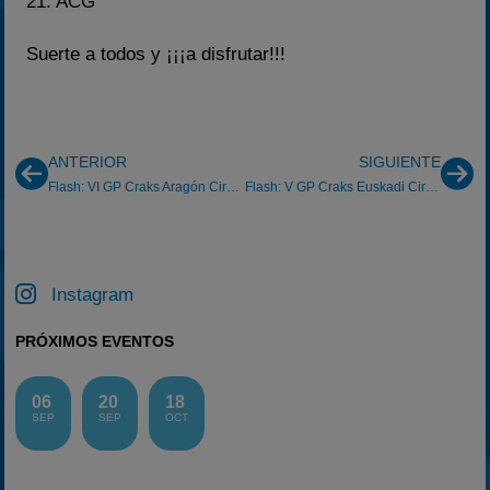
21. ACG
Suerte a todos y ¡¡¡a disfrutar!!!
ANTERIOR
SIGUIENTE
Flash: VI GP Craks Aragón Circuito de Navarra Fanta 1/7/2012
Flash: V GP Craks Euskadi Circuito de Briscous 08/07/2012
Instagram
PRÓXIMOS EVENTOS
06
20
18
SEP
SEP
OCT