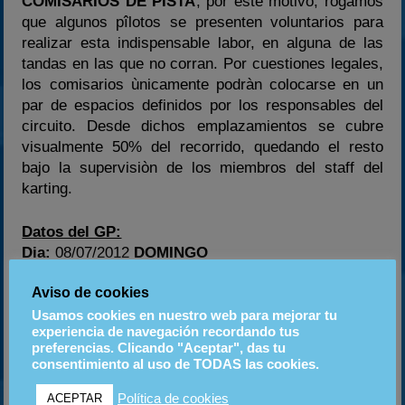
COMISARIOS DE PISTA
; por este motivo, rogamos
que algunos pîlotos se presenten voluntarios para
realizar esta indispensable labor, en alguna de las
tandas en las que no corran. Por cuestiones legales,
los comisarios ùnicamente podràn colocarse en un
par de espacios definidos por los responsables del
circuito. Desde dichos emplazamientos se cubre
visualmente 50% del recorrido, quedando el resto
bajo la supervisiòn de los miembros del staff del
karting.
Datos del GP:
Dia:
08/07/2012
DOMINGO
Localización:
Karting de Briscous, échangeur de
Aviso de cookies
Séquillon (salida 4 de la A-65, direcciòn Pau y
Toulouse), 64240 Briscous, Pirineos Atlànticos,
Usamos cookies en nuestro web para mejorar tu
experiencia de navegación recordando tus
Francia.
preferencias. Clicando "Aceptar", das tu
Página Circuito:
http://www.kartingbriscous.com/
consentimiento al uso de TODAS las cookies.
Hora:
09:15
Precio:
50€
Política de cookies
ACEPTAR