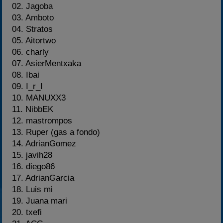
02. Jagoba
03. Amboto
04. Stratos
05. Aitortwo
06. charly
07. AsierMentxaka
08. Ibai
09. I_r_I
10. MANUXX3
11. NibbEK
12. mastrompos
13. Ruper (gas a fondo)
14. AdrianGomez
15. javih28
16. diego86
17. AdrianGarcia
18. Luis mi
19. Juana mari
20. txefi