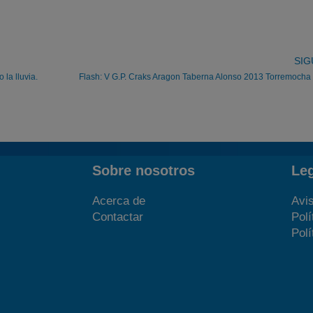
SIG
 la lluvia.
Flash: V G.P. Craks Aragon Taberna Alonso 2013 Torremocha
Sobre nosotros
Le
Acerca de
Avis
Contactar
Polí
Polí