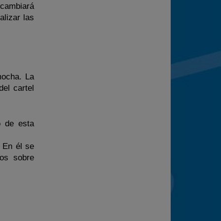
e cambiará
alizar las
mocha. La
del cartel
o de esta
 En él se
ios sobre