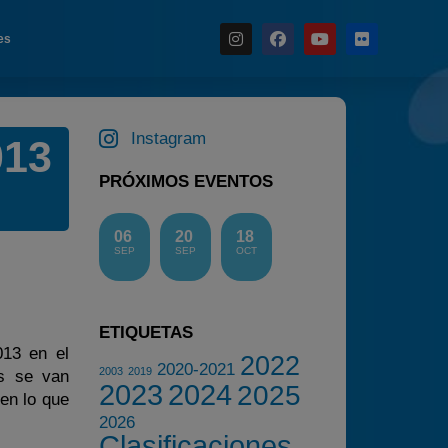
es
Noticias
Instagram
013
Calendario
PRÓXIMOS EVENTOS
Temporada 2026
Carreras finalizadas
06
20
18
SEP
SEP
OCT
Campeonato
Temporada 2026
Temporadas anteriores
ETIQUETAS
2020-2021
013 en el
2022
2020-2021
2003
2019
es se van
2022
2023
2024
2025
en lo que
2023
2026
Clasificaciones
2024