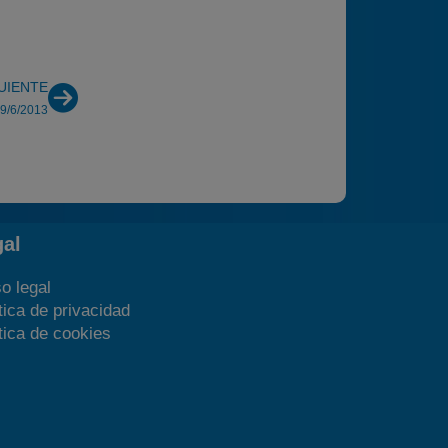
UIENTE
 9/6/2013
gal
o legal
tica de privacidad
tica de cookies