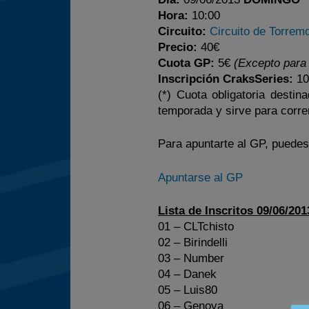
Hora:
10:00
Circuito:
Circuito de Torrem
Precio:
40€
Cuota GP:
5€
(Excepto para 
Inscripción CraksSeries:
10
(*) Cuota obligatoria desti
temporada y sirve para corre
Para apuntarte al GP, puedes 
Apuntarse al GP
Lista de Inscritos 09/06/201
01 – CLTchisto
02 – Birindelli
03 – Number
04 – Danek
05 – Luis80
06 – Genova