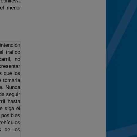
 conlleva.
 el menor
intención
l trafico
arril, no
resentar
s que los
e tomarla
se. Nunca
ede seguir
ril hasta
e siga el
 posibles
vehículos
s de los