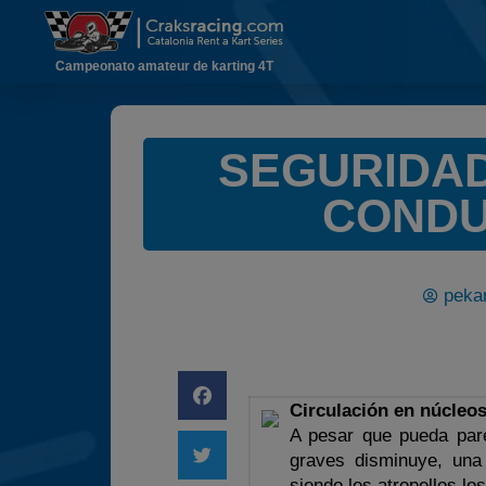
Campeonato amateur de karting 4T
SEGURIDAD
CONDU
pekar
Circulación en núcleo
A pesar que pueda pare
graves disminuye, una
siendo los atropellos lo