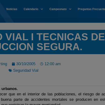
Noticias
Calendario
Campeonato
Preguntas Frecuent
 VIAL I TECNICAS DE
CCION SEGURA.
ting
30/10/2005
12:00 am
Seguridad Vial
s urbanos.
cer que en el interior de las poblaciones, el riesgo de a
 buena parte de accidentes mortales se producen en est
s que registran la mayor mortandad.