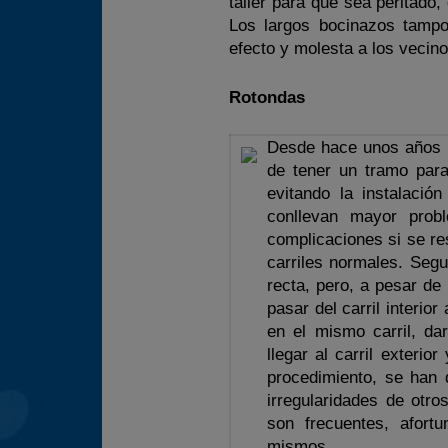
taller para que sea peritado,
Los largos bocinazos tampo
efecto y molesta a los vecino
Rotondas
Desde hace unos años s
de tener un tramo para
evitando la instalació
conllevan mayor prob
complicaciones si se re
carriles normales. Seg
recta, pero, a pesar de 
pasar del carril interio
en el mismo carril, da
llegar al carril exteri
procedimiento, se han 
irregularidades de otro
son frecuentes, afor
mismos.