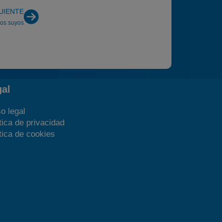
UIENTE
los suyos
gal
o legal
tica de privacidad
tica de cookies