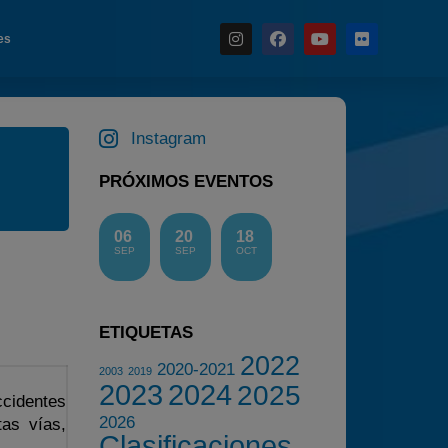
es
Instagram
Noticias
Calendario
PRÓXIMOS EVENTOS
Temporada 2026
Carreras finalizadas
06
20
18
SEP
SEP
OCT
Campeonato
Temporada 2026
Temporadas anteriores
ETIQUETAS
2022
2020-2021
2020-2021
2003
2019
2023
2024
2025
2022
ccidentes
2026
2023
as vías,
Clasificaciones