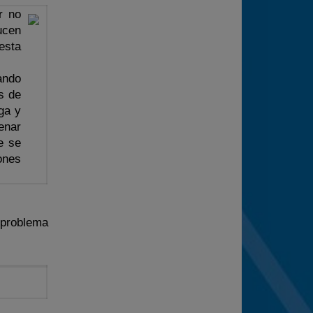
r no
ucen
esta
ando
s de
ga y
enar
e se
ones
 problema