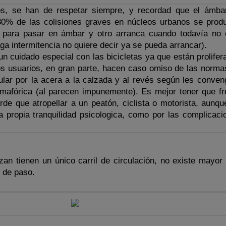
s, se han de respetar siempre, y recordad que el ámba
 80% de las colisiones graves en núcleos urbanos se prod
 para pasar en ámbar y otro arranca cuando todavía no 
ga intermitencia no quiere decir ya se pueda arrancar).
n cuidado especial con las bicicletas ya que están prolifer
os usuarios, en gran parte, hacen caso omiso de las norma
ular por la acera a la calzada y al revés según les conven
emafórica (al parecen impunemente). Es mejor tener que fr
de que atropellar a un peatón, ciclista o motorista, aunqu
a propia tranquilidad psicologica, como por las complicaci
zan tienen un único carril de circulación, no existe mayor
s de paso.