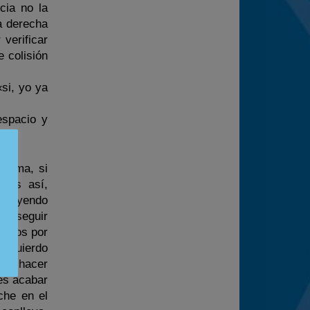
cia no la
a derecha
verificar
 colisión
si, yo ya
espacio y
blema, si
e es así,
roveyendo
es seguir
 vamos por
 izquierdo
nca hacer
des acabar
che en el