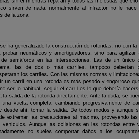
 días sin él mientras reparan y todas las molestias que ello
co sirven de nada, normalmente al infractor no le hace
s de la zona.
e ha generalizado la construcción de rotondas, no con la 
 probar neumáticos y amortiguadores, sino para agilizar e
n de semáforos en las intersecciones. Las de un único c
lema, las de dos o más carriles, tampoco deberían p
spetaran los carriles. Con las mismas normas y limitacione
uir un carril en una rotonda es más pesado y engorroso qu
no ser lo habitual, seguir el carril es lo que debería hacer
r a la salida de la rotonda directamente. Ante la duda, se pu
r una vuelta completa, cambiando progresivamente de car
or y desde ahí, tomar la salida. De todos modos y aunque s
de extremar las precauciones al máximo, proveyendo las
s vehículos. Aunque las colisiones en las rotondas entre 
tunadamente no sueles comportar daños a los ocupante