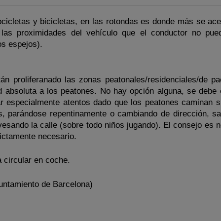
cicletas y bicicletas, en las rotondas es donde más se ace
 las proximidades del vehículo que el conductor no pue
os espejos).
án proliferanado las zonas peatonales/residenciales/de pac
ad absoluta a los peatones. No hay opción alguna, se debe c
r especialmente atentos dado que los peatones caminan s
os, parándose repentinamente o cambiando de dirección, sa
vesando la calle (sobre todo niños jugando). El consejo es n
rictamente necesario.
a circular en coche.
yuntamiento de Barcelona)