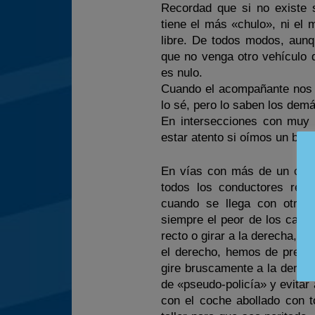
Recordad que si no existe se
tiene el más «chulo», ni el 
libre. De todos modos, aunq
que no venga otro vehículo d
es nulo.
Cuando el acompañante nos d
lo sé, pero lo saben los dem
En intersecciones con muy 
estar atento si oímos un boc
En vías con más de un carri
todos los conductores resp
cuando se llega con otro 
siempre el peor de los casos
recto o girar a la derecha, y 
el derecho, hemos de prever 
gire bruscamente a la derech
de «pseudo-policía» y evitar
con el coche abollado con t