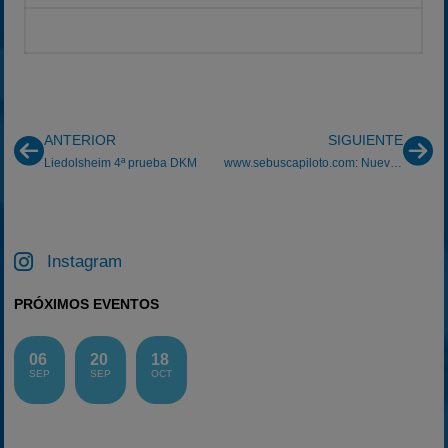
ANTERIOR
SIGUIENTE
Liedolsheim 4ª prueba DKM
www.sebuscapiloto.com: Nuevos colaboradores
Instagram
PRÓXIMOS EVENTOS
06
20
18
SEP
SEP
OCT