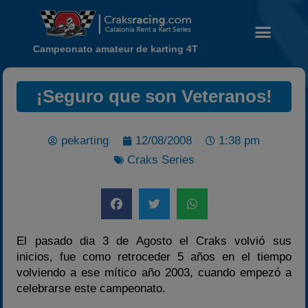
Campeonato amateur de karting 4T
¡Seguro que son Veteranos!
Noticias
pekarting
12/08/2008
1:38 pm
Craks Series
Calendario
Temporada 2026
Carreras finalizadas
Campeonato
El pasado dia 3 de Agosto el Craks volvió sus
Temporada 2026
inicios, fue como retroceder 5 años en el tiempo
Temporadas anteriores
volviendo a ese mítico año 2003, cuando empezó a
celebrarse este campeonato.
2020-2021