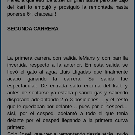
Parecia que eso iba a ser un gran lastre pero se bajo
del kart lo empujó y prosiguió la remontada hasta
ponerse 6º, chapeau!!
SEGUNDA CARRERA
La primera carrera con salida leMans y con parrilla
invertida respecto a la anterior. En esta salida se
llevó el gato al agua Lluis Lligadas que finalmente
acabo ganando la carrera. Su salida fue
espectacular. De entrada salto encima del kart y
antes de sentarse ya estaba pisando gas y saliendo
disparado adelantando 2 o 3 posiciones… y el resto
que le quedaban por delante… pues por el cesped…
sisi, por el cesped, adelantó a todo el que tenia
delante por el cesped llegando a la primera curva
primero.
Solo Josel, que venia remontando desde atrás, pudo