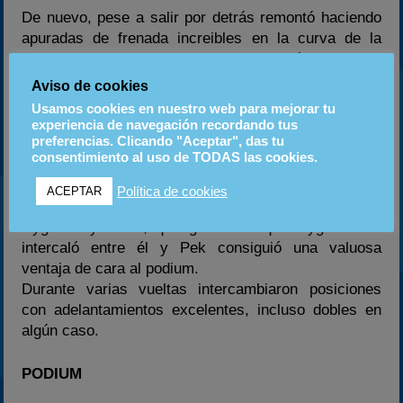
De nuevo, pese a salir por detrás remontó haciendo
apuradas de frenada increibles en la curva de la
caseta, y con la suerte de cara con algún incidente,
como por ejemplo en el que un piloto trompeo delante
Aviso de cookies
suyo, consiguiendo, pese a golpearle
Usamos cookies en nuestro web para mejorar tu
inevitablemente, esquivarle lo justo para no quedar
experiencia de navegación recordando tus
enganchado y truncar la remontada…
preferencias. Clicando "Aceptar", das tu
consentimiento al uso de TODAS las cookies.
Por detrás nuevamente carrera super divertida.
Política de cookies
ACEPTAR
Pek también protagonizo una lucha increible con
Cygnetic y Josel, que gracias a que Cygnetic se
intercaló entre él y Pek consiguió una valuosa
ventaja de cara al podium.
Durante varias vueltas intercambiaron posiciones
con adelantamientos excelentes, incluso dobles en
algún caso.
PODIUM