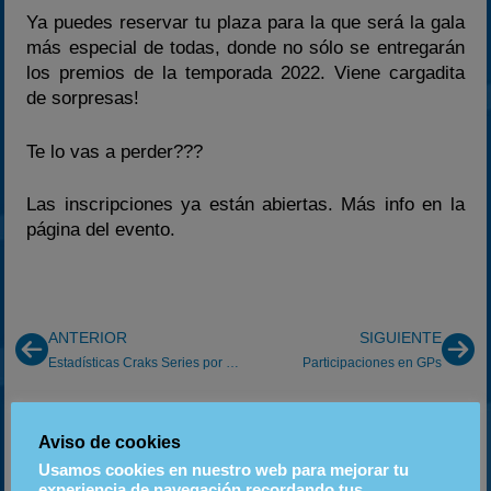
Ya puedes reservar tu plaza para la que será la gala
más especial de todas, donde no sólo se entregarán
los premios de la temporada 2022. Viene cargadita
de sorpresas!
Te lo vas a perder???
Las inscripciones ya están abiertas. Más info en la
página del evento.
ANTERIOR
SIGUIENTE
Estadísticas Craks Series por circuitos
Participaciones en GPs
Aviso de cookies
Instagram
Usamos cookies en nuestro web para mejorar tu
experiencia de navegación recordando tus