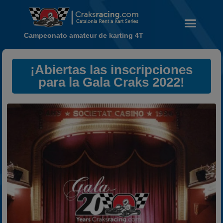
Campeonato amateur de karting 4T
Noticias
¡Abiertas las inscripciones
Calendario
para la Gala Craks 2022!
Temporada 2026
Carreras finalizadas
Campeonato
Temporada 2026
Temporadas anteriores
2020-2021
2022
2023
2024