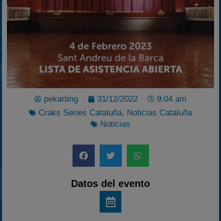
2025
Estadísticas
Preguntas Frecuentes
pekarting
31/12/2022
9:04 am
Craks Series Cataluña
,
Noticias Cataluña
Noticias
Datos del evento