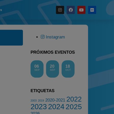
es
Noticias
Calendario
Instagram
Temporada 2026
Carreras finalizadas
PRÓXIMOS EVENTOS
Campeonato
Temporada 2026
06
20
18
SEP
SEP
OCT
Temporadas anteriores
2020-2021
2022
ETIQUETAS
2023
2022
2020-2021
2003
2019
2024
2023
2024
2025
2025
2026