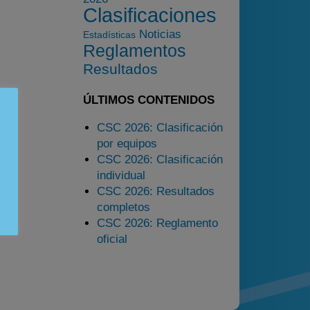
Clasificaciones
Estadísticas
Noticias
Estadísticas
Preguntas Frecuentes
Reglamentos
Resultados
ÚLTIMOS CONTENIDOS
CSC 2026: Clasificación
por equipos
CSC 2026: Clasificación
individual
CSC 2026: Resultados
completos
CSC 2026: Reglamento
oficial