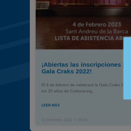
¡Abiertas las inscripciones pa
Gala Craks 2022!
El 4 de febrero de celebrará la Gala Craks 2022,
los 20 años de Craksracing,
LEER MÁS
31 diciembre, 2022
09:04