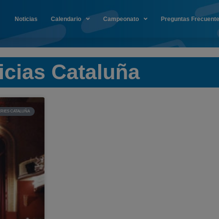
Noticias
Calendario
Campeonato
Preguntas Frecuent
icias Cataluña
RIES CATALUÑA