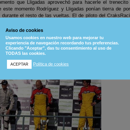
mento que Lligadas aprovechó para hacerle el trenecito
de este momento Rodríguez y Lligadas ponían tierra de po
durante el resto de las vueltas. El de piloto del CraksRac
ma fase de la carrera, pero no tuvo ninguna ocasión 
 Franciso Rodríguez quedaba campeón y Lluís Lligadas su
Aviso de cookies
aro López. Por detrás llegaba Carlos López, protagoni
Usamos cookies en nuestro web para mejorar tu
 la duodécima posición por una penalización de 20 segun
experiencia de navegación recordando tus preferencias.
Clicando "Aceptar", das tu consentimiento al uso de
TODAS las cookies.
Política de cookies
ACEPTAR