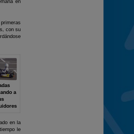
semana en
 primeras
s, con su
uardándose
adas
lando a
us
uidores
ado en la
tiempo le