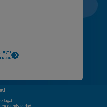
UIENTE
PK 2007
gal
o legal
tica de privacidad