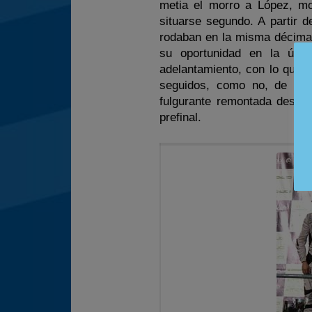
metia el morro a López, mo
situarse segundo. A partir 
rodaban en la misma décima 
su oportunidad en la últi
adelantamiento, con lo que
seguidos, como no, de Álv
fulgurante remontada desde
prefinal.