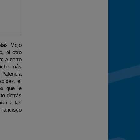
otax Mojo
, el otro
o: Alberto
mucho más
 Palencia
pidez, el
es que le
sto detrás
rar a las
Francisco