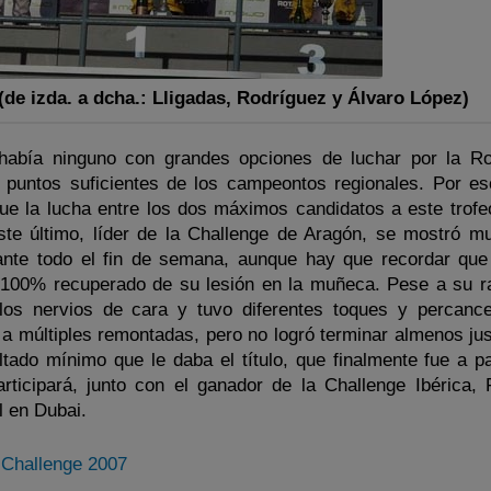
(de izda. a dcha.: Lligadas, Rodríguez y Álvaro López)
 había ninguno con grandes opciones de luchar por la R
 puntos suficientes de los campeontos regionales. Por eso
 fue la lucha entre los dos máximos candidatos a este trofe
ste último, líder de la Challenge de Aragón, se mostró 
ante todo el fin de semana, aunque hay que recordar que
 100% recuperado de su lesión en la muñeca. Pese a su ra
los nervios de cara y tuvo diferentes toques y percanc
n a múltiples remontadas, pero no logró terminar almenos ju
ltado mínimo que le daba el título, que finalmente fue a pa
ticipará, junto con el ganador de la Challenge Ibérica, 
l en Dubai.
 Challenge 2007