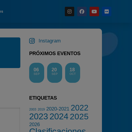
es
Noticias
Instagram
Calendario
PRÓXIMOS EVENTOS
Temporada 2026
Carreras finalizadas
06
20
18
SEP
SEP
OCT
Campeonato
Temporada 2026
Temporadas anteriores
ETIQUETAS
2020-2021
2022
2020-2021
2003
2019
2022
2023
2024
2025
2023
2026
Clasificaciones
2024