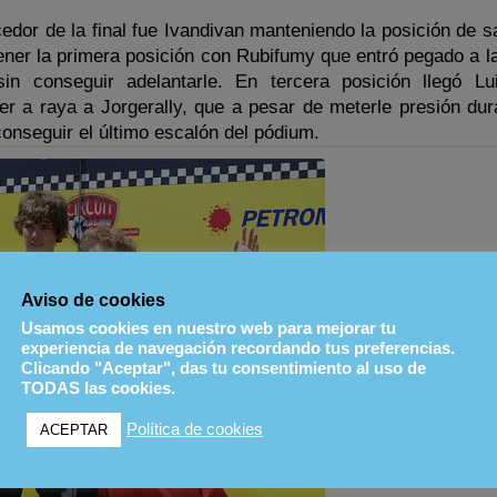
cedor de la final fue Ivandivan manteniendo la posición de s
ner la primera posición con Rubifumy que entró pegado a la
in conseguir adelantarle. En tercera posición llegó Lu
er a raya a Jorgerally, que a pesar de meterle presión dur
conseguir el último escalón del pódium.
Aviso de cookies
Usamos cookies en nuestro web para mejorar tu
experiencia de navegación recordando tus preferencias.
Clicando "Aceptar", das tu consentimiento al uso de
TODAS las cookies.
Política de cookies
ACEPTAR