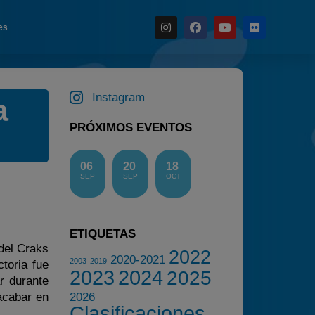
es
Noticias
Instagram
a
Calendario
PRÓXIMOS EVENTOS
Temporada 2026
Carreras finalizadas
06
20
18
Campeonato
SEP
SEP
OCT
Temporada 2026
Temporadas anteriores
ETIQUETAS
2020-2021
del Craks
2022
2020-2021
2022
2003
2019
toria fue
2023
2024
2025
r durante
2023
 acabar en
2026
2024
Clasificaciones