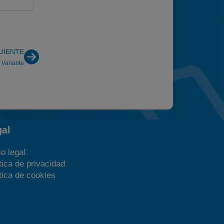
UIENTE
 Variante
gal
o legal
tica de privacidad
tica de cookies