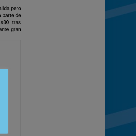
alida pero
 parte de
is80 tras
ante gran