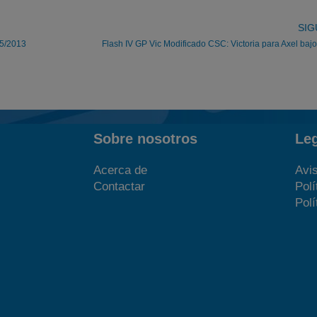
SIG
/5/2013
Flash IV GP Vic Modificado CSC: Victoria para Axel bajo l
Sobre nosotros
Le
Acerca de
Avis
Contactar
Polí
Polí