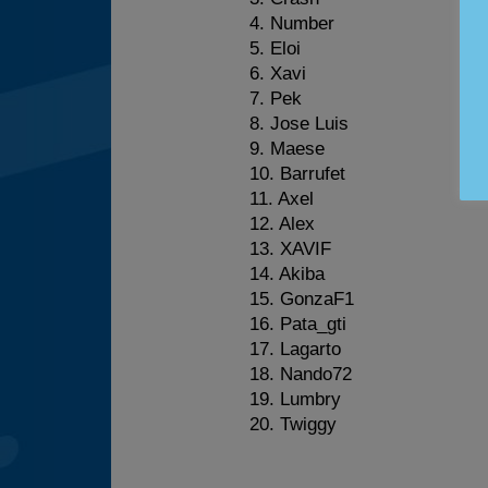
4. Number
5. Eloi
6. Xavi
7. Pek
8. Jose Luis
9. Maese
10. Barrufet
11. Axel
12. Alex
13. XAVIF
14. Akiba
15. GonzaF1
16. Pata_gti
17. Lagarto
18. Nando72
19. Lumbry
20. Twiggy