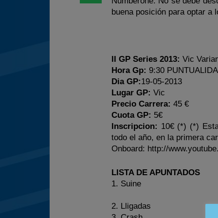
Numberone. No se debe desca
buena posición para optar a 
II GP Series 2013:
Vic Varia
Hora Gp:
9:30 PUNTUALIDAD 
Dia GP:
19-05-2013
Lugar GP:
Vic
Precio Carrera:
45 €
Cuota GP:
5€
Inscripcion:
10€ (*) (*) Est
todo el año, en la primera ca
Onboard: http://www.youtu
LISTA DE APUNTADOS
1. Suine
2. Lligadas
3. Crash