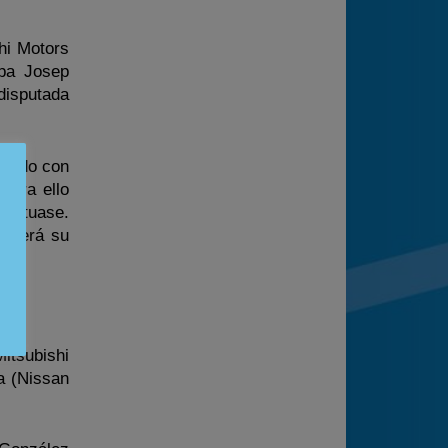
hi Motors
upa Josep
disputada
tando con
Para ello
puntuase.
enderá su
itsubishi
a (Nissan