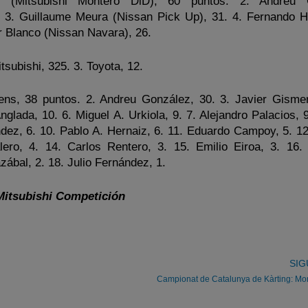
 (Mitsubishi Montero DiD), 60 puntos. 2. Andreu 
. 3. Guillaume Meura (Nissan Pick Up), 31. 4. Fernando 
er Blanco (Nissan Navara), 26.
tsubishi, 325. 3. Toyota, 12.
ns, 38 puntos. 2. Andreu González, 30. 3. Javier Gismer
nglada, 10. 6. Miguel A. Urkiola, 9. 7. Alejandro Palacios, 
ndez, 6. 10. Pablo A. Hernaiz, 6. 11. Eduardo Campoy, 5. 12
ero, 4. 14. Carlos Rentero, 3. 15. Emilio Eiroa, 3. 16.
ábal, 2. 18. Julio Fernández, 1.
itsubishi Competición
SIG
Campionat de Catalunya de Kàrting: Mo