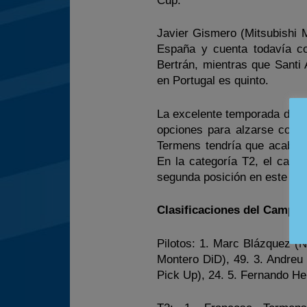
Cup.
Javier Gismero (Mitsubishi 
España y cuenta todavía co
Bertrán, mientras que Santi
en Portugal es quinto.
La excelente temporada de Te
opciones para alzarse con e
Termens tendría que acabar 
En la categoría T2, el cam
segunda posición en este apa
Clasificaciones del Campeo
Pilotos: 1. Marc Blázquez (
Montero DiD), 49. 3. Andreu
Pick Up), 24. 5. Fernando He