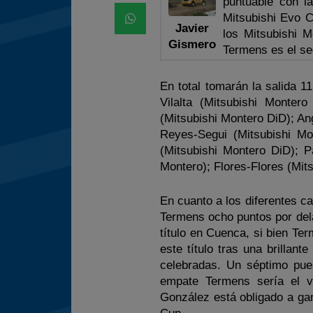
puntuable con l
Mitsubishi Evo C
Javier
los Mitsubishi 
Gismero
Termens es el seg
En total tomarán la salida 
Vilalta (Mitsubishi Monter
(Mitsubishi Montero DiD); An
Reyes-Segui (Mitsubishi Mo
(Mitsubishi Montero DiD); P
Montero); Flores-Flores (Mit
En cuanto a los diferentes 
Termens ocho puntos por del
título en Cuenca, si bien Ter
este título tras una brillan
celebradas. Un séptimo pues
empate Termens sería el v
González está obligado a gan