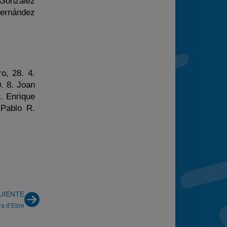
González
Hernández
o, 28. 4.
9. 8. Joan
. Enrique
 Pablo R.
UIENTE
ra d’Ebre