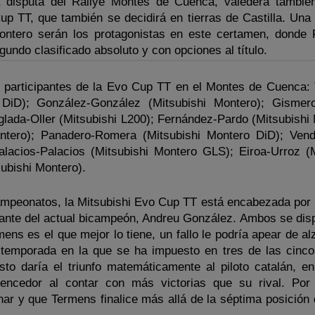
a disputa del Rallye Montes de Cuenca, valedera tambié
up TT, que también se decidirá en tierras de Castilla. Un
Montero serán los protagonistas en este certamen, donde
undo clasificado absoluto y con opciones al título.
11 participantes de la Evo Cup TT en el Montes de Cuenca:
o DiD); González-González (Mitsubishi Montero); Gismer
glada-Oller (Mitsubishi L200); Fernández-Pardo (Mitsubishi 
ntero); Panadero-Romera (Mitsubishi Montero DiD); Vendr
alacios-Palacios (Mitsubishi Montero GLS); Eiroa-Urroz (M
subishi Montero).
campeonatos, la Mitsubishi Evo Cup TT está encabezada por
ante del actual bicampeón, Andreu González. Ambos se disp
mens es el que mejor lo tiene, un fallo le podría apear de a
te temporada en la que se ha impuesto en tres de las cinco
to daría el triunfo matemáticamente al piloto catalán, e
encedor al contar con más victorias que su rival. Por
ar y que Termens finalice más allá de la séptima posición 