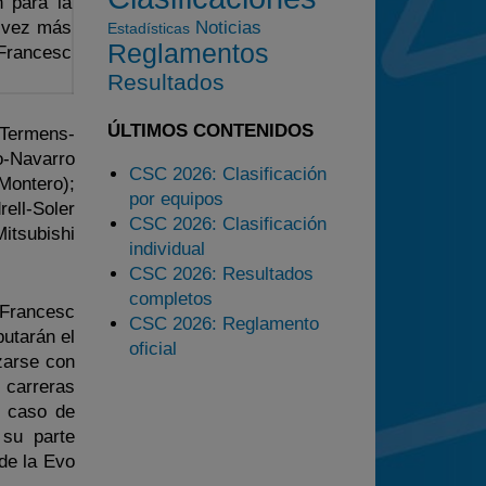
n para la
2025
a vez más
Noticias
Estadísticas
Reglamentos
Estadísticas
 Francesc
Resultados
Preguntas Frecuentes
ÚLTIMOS CONTENIDOS
 Termens-
o-Navarro
CSC 2026: Clasificación
Montero);
por equipos
ell-Soler
CSC 2026: Clasificación
itsubishi
individual
CSC 2026: Resultados
completos
 Francesc
CSC 2026: Reglamento
utarán el
oficial
lzarse con
 carreras
n caso de
 su parte
de la Evo