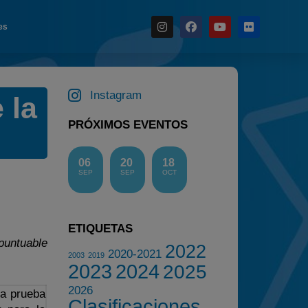
es
Noticias
Instagram
 la
Calendario
Temporada 2026
PRÓXIMOS EVENTOS
Carreras finalizadas
06
20
18
Campeonato
SEP
SEP
OCT
Temporada 2026
Temporadas anteriores
ETIQUETAS
2020-2021
puntuable
2022
2022
2020-2021
2003
2019
2023
2024
2025
2023
2026
ma prueba
2024
Clasificaciones