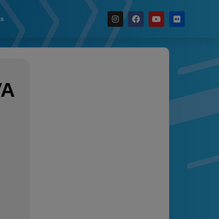
es
Noticias
Calendario
Temporada 2026
VA
Carreras finalizadas
Campeonato
Temporada 2026
Temporadas anteriores
2020-2021
2022
2023
2024
2025