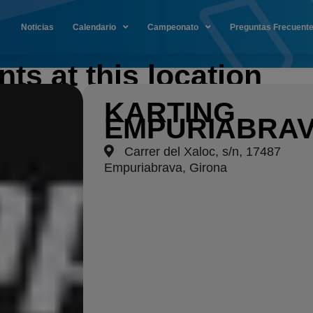
Noticias
Calendario
Campeonato
Preguntas Frecuent
ts at this location
KARTING
EMPURIABRA
Carrer del Xaloc, s/n, 17487
Empuriabrava, Girona