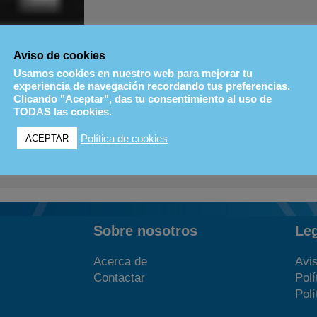
Aviso de cookies
Usamos cookies en nuestro web para mejorar tu
experiencia de navegación recordando tus preferencias.
UIENTES EVENTOS
Clicando "Aceptar", das tu consentimiento al uso de
TODAS las cookies.
Política de cookies
ACEPTAR
EVENTOS
Sobre nosotros
Le
Acerca de
Avis
Contactar
Polí
Polí