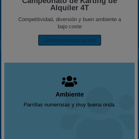
Campeonato de Karting de
2023
Alquiler 4T
2024
Competitividad, diversión y buen ambiente a
2025
bajo coste
Estadísticas
¡Siéntete piloto por un día!
Preguntas Frecuentes
Ambiente
Parrillas numerosas y muy buena onda.