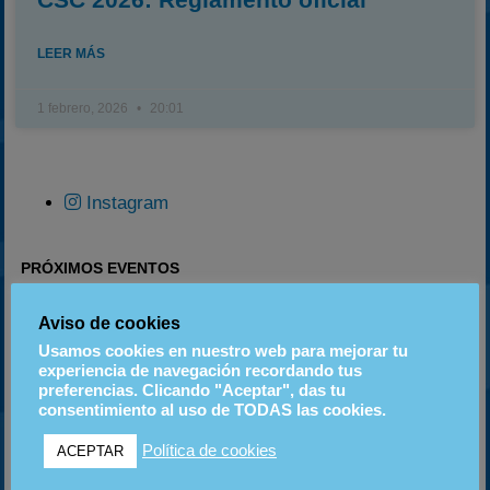
LEER MÁS
1 febrero, 2026
20:01
Instagram
PRÓXIMOS EVENTOS
Aviso de cookies
06
20
18
SEP
SEP
OCT
Usamos cookies en nuestro web para mejorar tu
experiencia de navegación recordando tus
preferencias. Clicando "Aceptar", das tu
consentimiento al uso de TODAS las cookies.
ETIQUETAS
Política de cookies
ACEPTAR
2023
2024
2025
2022
2020-2021
2003
2019