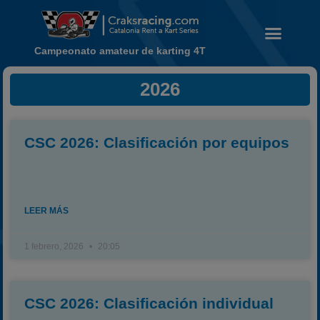
Campeonato amateur de karting 4T
2026
Noticias
Calendario
Temporada 2026
CSC 2026: Clasificación por equipos
Carreras finalizadas
Campeonato
Temporada 2026
LEER MÁS
Temporadas anteriores
2020-2021
1 febrero, 2026
20:05
2022
2023
CSC 2026: Clasificación individual
2024