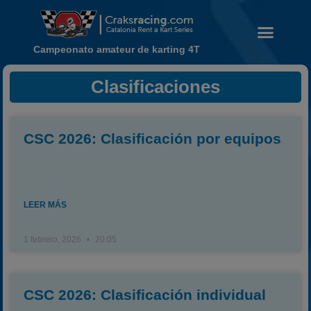
Campeonato amateur de karting 4T
Clasificaciones
Noticias
CSC 2026: Clasificación por equipos
Calendario
Temporada 2026
Carreras finalizadas
LEER MÁS
Campeonato
Temporada 2026
1 febrero, 2026
20:05
Temporadas anteriores
2020-2021
CSC 2026: Clasificación individual
2022