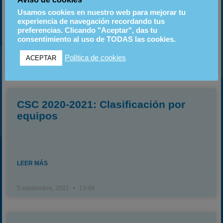
Usamos cookies en nuestro web para mejorar tu
experiencia de navegación recordando tus
preferencias. Clicando "Aceptar", das tu
consentimiento al uso de TODAS las cookies.
LEER MÁS
Política de cookies
ACEPTAR
28 febrero, 2022
23:36
CSC 2020-2021: Clasificación por
equipos
LEER MÁS
5 septiembre, 2021
13:49