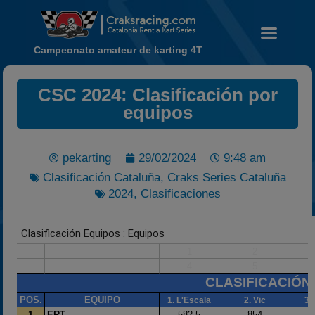
Campeonato amateur de karting 4T
Noticias
CSC 2024: Clasificación por
Calendario
equipos
Temporada 2026
Carreras finalizadas
pekarting
29/02/2024
9:48 am
Campeonato
Clasificación Cataluña
,
Craks Series Cataluña
Temporada 2026
2024
,
Clasificaciones
Temporadas anteriores
2020-2021
2022
2023
2024