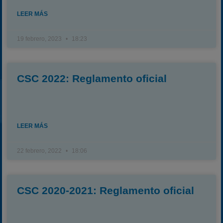
LEER MÁS
19 febrero, 2023
18:23
CSC 2022: Reglamento oficial
LEER MÁS
22 febrero, 2022
18:06
CSC 2020-2021: Reglamento oficial