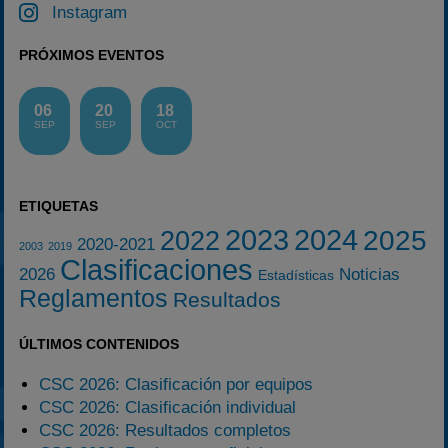
Instagram
PRÓXIMOS EVENTOS
06
20
18
SEP
SEP
OCT
ETIQUETAS
2023
2024
2025
2022
2020-2021
2003
2019
Clasificaciones
2026
Noticias
Estadísticas
Reglamentos
Resultados
ÚLTIMOS CONTENIDOS
CSC 2026: Clasificación por equipos
CSC 2026: Clasificación individual
CSC 2026: Resultados completos