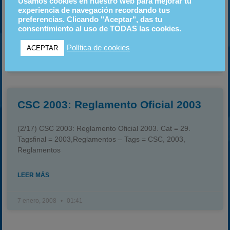
Usamos cookies en nuestro web para mejorar tu
Tagsfinal = 2003,Reglamentos – Tags = CSC, 2003,
experiencia de navegación recordando tus
Reglamentos
preferencias. Clicando "Aceptar", das tu
consentimiento al uso de TODAS las cookies.
LEER MÁS
Política de cookies
ACEPTAR
7 enero, 2008
01:41
CSC 2003: Reglamento Oficial 2003
(2/17) CSC 2003: Reglamento Oficial 2003. Cat = 29.
Tagsfinal = 2003,Reglamentos – Tags = CSC, 2003,
Reglamentos
LEER MÁS
7 enero, 2008
01:41