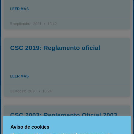
LEER MÁS
5 septiembre, 2021
13:42
CSC 2019: Reglamento oficial
LEER MÁS
23 agosto, 2020
10:24
CSC 2003: Reglamento Oficial 2003
Aviso de cookies
(2/17) CSC 2003: Reglamento Oficial 2003. Cat = 29.