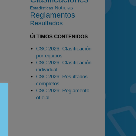
Noticias
Estadísticas
Estadísticas
Reglamentos
Preguntas Frecuentes
Resultados
ÚLTIMOS CONTENIDOS
CSC 2026: Clasificación
por equipos
CSC 2026: Clasificación
individual
CSC 2026: Resultados
completos
CSC 2026: Reglamento
oficial