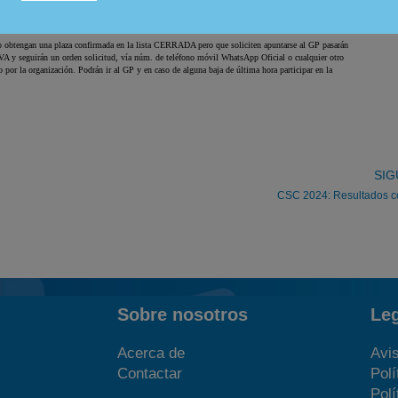
SIG
CSC 2024: Resultados c
Sobre nosotros
Le
Acerca de
Avis
Contactar
Polí
Polí