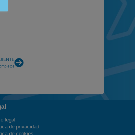
UIENTE
ompletos
gal
o legal
tica de privacidad
tica de cookies