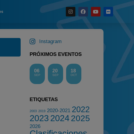
es
Noticias
Calendario
Instagram
Temporada 2026
PRÓXIMOS EVENTOS
Carreras finalizadas
Campeonato
06
20
18
SEP
SEP
OCT
Temporada 2026
Temporadas anteriores
2020-2021
ETIQUETAS
2022
2022
2020-2021
2003
2019
2023
2023
2024
2025
2024
2026
Clasificaciones
2025