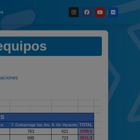
es
Noticias
 equipos
Calendario
Temporada 2026
Carreras finalizadas
Campeonato
caciones
Temporada 2026
Temporadas anteriores
2020-2021
2022
2023
2024