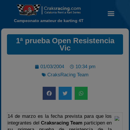
Campeonato amateur de karting 4T
1ª prueba Open Resistencia
Vic
Noticias
01/03/2004
10:34 pm
Calendario
CraksRacing Team
Temporada 2026
Carreras finalizadas
Campeonato
Temporada 2026
Temporadas anteriores
14 de marzo es la fecha prevista para que los
integrantes del
Craksracing Team
participen en
2020-2021
su primera prueba de resistencia de la