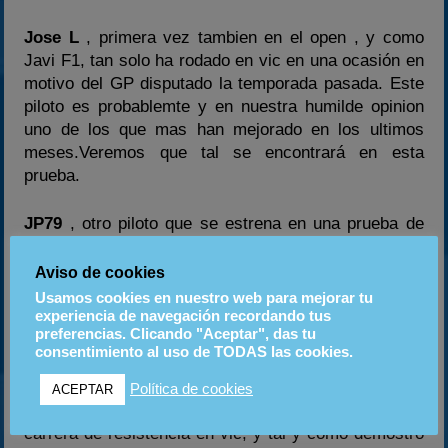
Jose L
, primera vez tambien en el open , y como
Javi F1, tan solo ha rodado en vic en una ocasión en
motivo del GP disputado la temporada pasada. Este
piloto es probablemte y en nuestra humilde opinion
uno de los que mas han mejorado en los ultimos
meses.Veremos que tal se encontrará en esta
prueba.
JP79
, otro piloto que se estrena en una prueba de
Resistencia del open, y de la misma manera que
Josel y Javi, tan solo ha rodado en una ocasión en el
Aviso de cookies
circuito de vic . Es uno de los rapidos, y de los que
Usamos cookies en nuestro web para mejorar tu
en las resistencias se crece, asi que se espera un
experiencia de navegación recordando tus
preferencias. Clicando "Aceptar", das tu
gran nivel por su parte!
consentimiento al uso de TODAS las cookies.
Luichi
, participo el pasado 30 de noviembre en una
Política de cookies
ACEPTAR
prueba del open ,por lo que esta será su segunda
carrera de resistencia en vic; y tal y como demostró