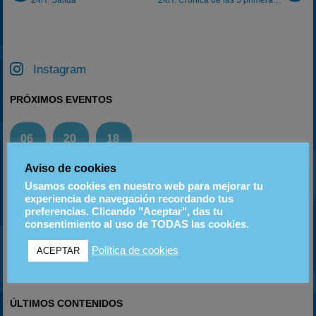
Instagram
PRÓXIMOS EVENTOS
06
20
18
SEP
SEP
OCT
Aviso de cookies
Usamos cookies en nuestro web para mejorar tu
experiencia de navegación recordando tus
ETIQUETAS
preferencias. Clicando "Aceptar", das tu
2023
2024
consentimiento al uso de TODAS las cookies.
2025
2022
2020-2021
2003
2019
Clasificaciones
Política de cookies
ACEPTAR
2026
Noticias
Estadísticas
Reglamentos
Resultados
ÚLTIMOS CONTENIDOS