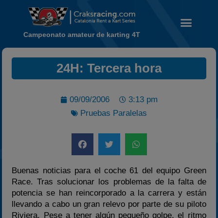
Campeonato amateur de karting 4T
Noticias
24H: Tercera hora
Calendario
Temporada 2026
09/09/2006
3:13 pm
Carreras finalizadas
Pruebas Paralelas
Campeonato
Temporada 2026
Temporadas anteriores
2020-2021
Buenas noticias para el coche 61 del equipo Green
2022
Race. Tras solucionar los problemas de la falta de
potencia se han reincorporado a la carrera y están
2023
llevando a cabo un gran relevo por parte de su piloto
2024
Riviera. Pese a tener algún pequeño golpe, el ritmo