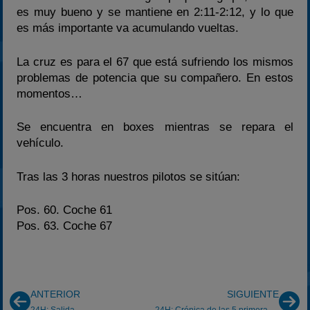
2025
es muy bueno y se mantiene en 2:11-2:12, y lo que
es más importante va acumulando vueltas.
Estadísticas
Preguntas Frecuentes
La cruz es para el 67 que está sufriendo los mismos
problemas de potencia que su compañero. En estos
momentos…
Se encuentra en boxes mientras se repara el
vehículo.
Tras las 3 horas nuestros pilotos se sitúan:
Pos. 60. Coche 61
Pos. 63. Coche 67
ANTERIOR
SIGUIENTE
24H: Salida
24H: Crónica de las 5 primeras horas de carrera