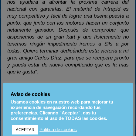
nos ayudara a afrontar la próxima carrera del
nacional con garantías. El material de Intrepid es
muy competitivo y fácil de lograr una buena puesta a
punto, que junto con los motores hacen un conjunto
netamente ganador. Después de comprobar que
disponemos de un gran kart y que físicamente no
tenemos ningún impedimento iremos a Sils a por
todas. Quiero terminar dedicándole esta victoria a mi
gran amigo Carlos Díaz, para que se recupere pronto
y pueda estar de nuevo compitiendo que es la mas
que le gusta”.
Marco Lorenzo cuenta con el patrocinio de Geruco
MotorSport, Loro Parque, Hoteles Mare Nostrum
Aviso de cookies
Resort, Hoteles Gema, Hotel Gala, Hotel AQA,
Usamos cookies en nuestro web para mejorar tu
Jacaranda, Hotel Columbus, Hoteles Caledonian,
experiencia de navegación recordando tus
preferencias. Clicando "Aceptar", das tu
Ayuntamiento de Arona, Serigrafía Vayapunto,
consentimiento al uso de TODAS las cookies.
AquaClub Termal y con la colaboración de su
preparador físico Checho Martín.
Política de cookies
ACEPTAR