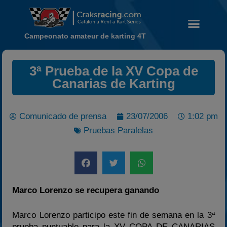
Campeonato amateur de karting 4T
3ª Prueba de la XV Copa de
Noticias
Canarias de Karting
Calendario
Temporada 2026
Comunicado de prensa
23/07/2006
1:02 pm
Carreras finalizadas
Pruebas Paralelas
Campeonato
Temporada 2026
Temporadas anteriores
2020-2021
Marco Lorenzo se recupera ganando
2022
Marco Lorenzo participo este fin de semana en la 3ª
2023
prueba puntuable para la XV COPA DE CANARIAS