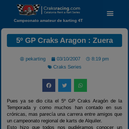
Campeonato amateur de karting 4T
5º GP Craks Aragon : Zuera
pekarting
03/10/2007
8:19 pm
Craks Series
Noticias
Calendario
Temporada 2026
Carreras finalizadas
Pues ya se dio cita el 5º GP Craks Aragón de la
Campeonato
Temporada y como muchos han contado en sus
Temporada 2026
crónicas, mas parecía una carrera entre amigos que
un campeonato regional de karts de Alquiler.
Temporadas anteriores
Esto hizo que todos nos pudiéramos conocer un