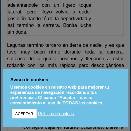
adelantandole con un ligero toque
lateral, pero Royo volvió a ceder
posición dando fé de la deportividad y
así termino la carrera. Bonita lucha
sin duda.
Lagunas termino tercero en tierra de nadie, y es que
tuvo muy buen ritmo durante toda la carrera,
saliendo de la quinta posición y llegando a estar
rodando con los más rápidos pero descolgándose
poco a poco de la cabeza.
Aviso de cookies
El grupo lo cerró Toni, mención especial ya
Usamos cookies en nuestro web para mejorar tu
experiencia de navegación recordando tus
que como algunos, era la primera vez que
preferencias. Clicando "Aceptar", das tu
Toni
rodaba en Zuera, pero también era su
consentimiento al uso de TODAS las cookies.
primera vez encima de un kart, eso se noto
en su tiempos, que poco a poco fueron
Política de cookies
ACEPTAR
bajando progresivamente y que seguro que
consigue bajar en futuras ocasiones. Darte la