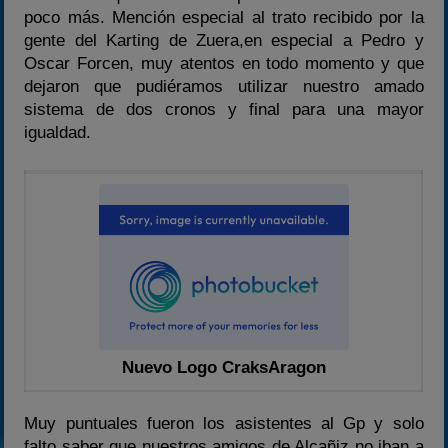
2020-2021
poco más. Mención especial al trato recibido por la
2022
gente del Karting de Zuera,en especial a Pedro y
Oscar Forcen, muy atentos en todo momento y que
2023
dejaron que pudiéramos utilizar nuestro amado
2024
sistema de dos cronos y final para una mayor
2025
igualdad.
Estadísticas
Preguntas Frecuentes
Nuevo Logo CraksAragon
Muy puntuales fueron los asistentes al Gp y solo
falto saber que nuestros amigos de Alcañiz no iban a