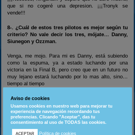
que si no cogeré una depresion. ¡¡¡Tronyk se
vende!!!
8-. ¿Cuál de estos tres pilotos es mejor según tu
criterio? No vale decir los tres, mójate… Danny,
Siunegon y Ozzman.
Venga, me mojo. Para mi es Danny, está subiendo
como la espuma, ya a estado luchando por una
victoria en la Final B, pero creo que en un futuro no
muy lejano estará luchando por lo mas alto, sino…
tiempo al tiempo
y que conste que tanto Siunegon como Ozzman son
dos grandes pilotos.
Aviso de cookies
Usamos cookies en nuestro web para mejorar tu
experiencia de navegación recordando tus
9-. ¿Es el Frutas Team un equipo ejemplar por
preferencias. Clicando "Aceptar", das tu
sus pilotos y su historia? (pregunta pensada para
consentimiento al uso de TODAS las cookies.
«picarle»)
Política de cookies
ACEPTAR