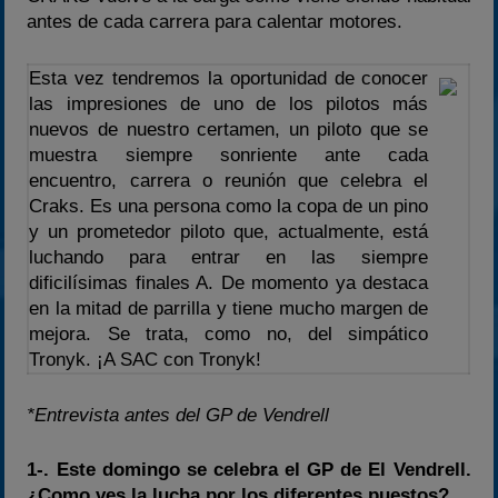
antes de cada carrera para calentar motores.
2023
2024
Esta vez tendremos la oportunidad de conocer
2025
las impresiones de uno de los pilotos más
nuevos de nuestro certamen, un piloto que se
Estadísticas
muestra siempre sonriente ante cada
Preguntas Frecuentes
encuentro, carrera o reunión que celebra el
Craks. Es una persona como la copa de un pino
y un prometedor piloto que, actualmente, está
luchando para entrar en las siempre
dificilísimas finales A. De momento ya destaca
en la mitad de parrilla y tiene mucho margen de
mejora. Se trata, como no, del simpático
Tronyk. ¡A SAC con Tronyk!
*Entrevista antes del GP de Vendrell
1-. Este domingo se celebra el GP de El Vendrell.
¿Como ves la lucha por los diferentes puestos?