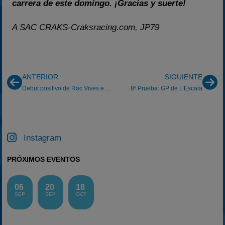
carrera de este domingo. ¡Gracias y suerte!
A SAC CRAKS-Craksracing.com, JP79
ANTERIOR
SIGUIENTE
Debut positivo de Roc Vives en fórmulas
8ª Prueba: GP de L’Escala
Instagram
PRÓXIMOS EVENTOS
06
20
18
SEP
SEP
OCT