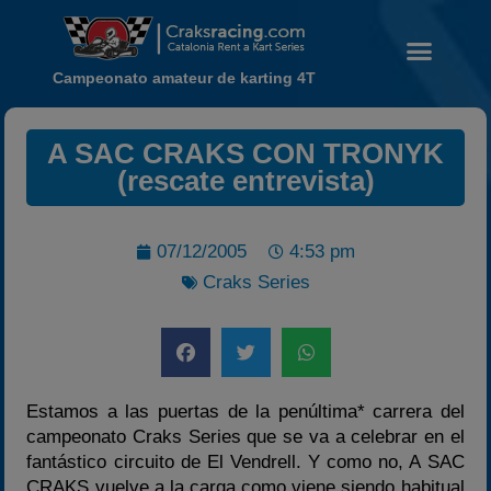
Campeonato amateur de karting 4T
A SAC CRAKS CON TRONYK
(rescate entrevista)
Noticias
Calendario
07/12/2005
4:53 pm
Temporada 2026
Craks Series
Carreras finalizadas
Campeonato
Temporada 2026
Estamos a las puertas de la penúltima* carrera del
Temporadas anteriores
campeonato Craks Series que se va a celebrar en el
2020-2021
fantástico circuito de El Vendrell. Y como no, A SAC
2022
CRAKS vuelve a la carga como viene siendo habitual