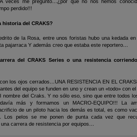
. A veces me pregunto…¿por qué no nos hemos conocid
mpo perdido!!!
 historia del CRAKS?
edrito de la Rosa, entre unos foristas hubo una kedada en 
esta pajarraca Y además creo que estaba este reportero…
carrera del CRAKS Series o una resistencia corriendo
o y con los ojos cerrados…UNA RESISTENCIA EN EL CRAK
rantes del equipo se funden en uno y crean un «todo» con el
 el nombre del Craks. Y no sólo eso, sino que entre todos l
todavía más y formamos un MACRO-EQUIPO!!! La ami
acrificio de un piloto hacia los demás es total, es como vac
. Los pelos se me ponen de punta cada vez que recu
 una carrera de resistencia por equipos…