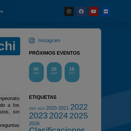
es
Instagram
chi
Noticias
PRÓXIMOS EVENTOS
Calendario
Temporada 2026
06
20
18
SEP
SEP
OCT
Carreras finalizadas
Campeonato
Temporada 2026
ETIQUETAS
mpeonato
ndo a los
2022
Temporadas anteriores
2020-2021
2003
2019
tos, sin
2023
2024
2025
2020-2021
2026
2022
reguntas
Clasificaciones