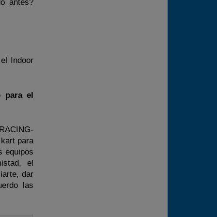
o antes?
el Indoor
 para el
SRACING-
 kart para
os equipos
stad, el
iarte, dar
erdo las