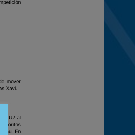
mpetición
de mover
as Xavi.
a y U2 al
favoritos
e Sau. En