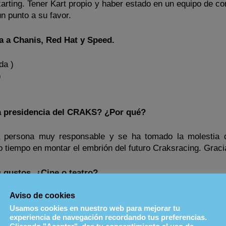
arting. Tener Kart propio y haber estado en un equipo de co
n punto a su favor.
a a Chanis, Red Hat y Speed.
da )
)
la presidencia del CRAKS? ¿Por qué?
 persona muy responsable y se ha tomado la molestia 
o tiempo en montar el embrión del futuro Craksracing. Graci
 gustos. ¿Cine o teatro?
Aviso de cookies
Si miras mi discoteca te puedes encontrar CD’s de Metallic
ot, Mojinos o los Hombres G (soy un poco freak). Pero mis 
Usamos cookies en nuestro web para mejorar tu
experiencia de navegación recordando tus preferencias.
recido por la muerte de su vocalista. Estamos hablando d