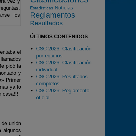
era vez y
2023
Noticias
reguntas.
Estadísticas
2024
Reglamentos
ánse los
2025
Resultados
Estadísticas
ÚLTIMOS CONTENIDOS
Preguntas Frecuentes
CSC 2026: Clasificación
uentaba el
por equipos
llamados
CSC 2026: Clasificación
e picó la
individual
montado y
CSC 2026: Resultados
a» Primer
completos
emás ya lo
CSC 2026: Reglamento
 casa!!!
oficial
 de unión
n algunos