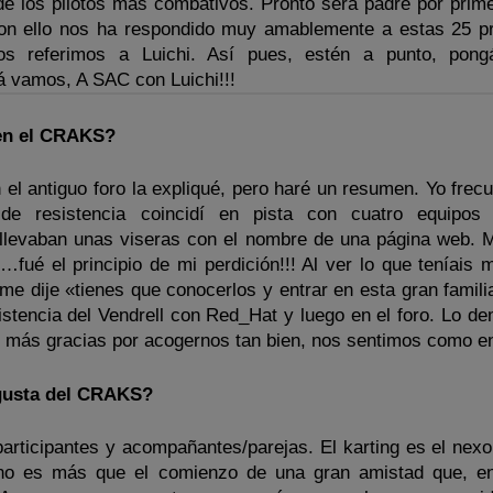
de los pilotos más combativos. Pronto será padre por prim
on ello nos ha respondido muy amablemente a estas 25 p
os referimos a Luichi. Así pues, estén a punto, pong
lá vamos, A SAC con Luichi!!!
 en el CRAKS?
 el antiguo foro la expliqué, pero haré un resumen. Yo frec
de resistencia coincidí en pista con cuatro equipos 
 llevaban unas viseras con el nombre de una página web. M
…fué el principio de mi perdición!!! Al ver lo que teníais 
e dije «tienes que conocerlos y entrar en esta gran famili
sistencia del Vendrell con Red_Hat y luego en el foro. Lo d
z más gracias por acogernos tan bien, nos sentimos como en
 gusta del CRAKS?
participantes y acompañantes/parejas. El karting es el nexo
 no es más que el comienzo de una gran amistad que, e