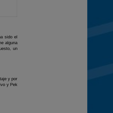
a sido el
me alguna
uesto, un
aje y por
ivo y Pek