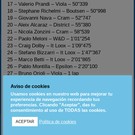
17 – Valerio Prandi – Viola – 50″339
18 – Stephane Richelmi – Boutsen – 50″998
19 – Giovanni Nava – Cram – 52″747
20 – Aleix Alcaraz – District – 55″380
21 – Nicola Zonzini – Cram – 58″539
22 – Paolo Meloni – W&D – 1’01″254
23 – Craig Dolby – It Loox – 1’09″475
24 – Stefano Bizzarri – It Loox – 1’47″367
25 – Marco Betti – It Loox – 2’01″865
26 – Pablo Montilla – Epsilon – 2’20″100
27 – Bruno Orioli – Viola – 1 lap
28 – Brendon Hartley – Epsilon – 1 lap
Aviso de cookies
* penalizzato di 25″
Usamos cookies en nuestro web para mejorar tu
experiencia de navegación recordando tus
Vuelta rápida: Brendon Hartley 2’24″117
preferencias. Clicando "Aceptar", das tu
consentimiento al uso de TODAS las cookies.
Retirados
Política de cookies
ACEPTAR
Lap 0 – Andrea Roda
Lap 0 – Mihai Marinescu