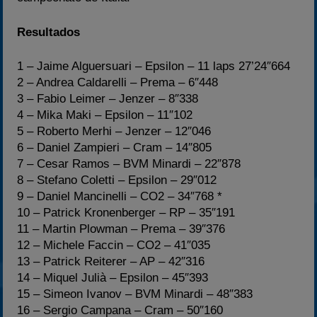
Resultados
1 – Jaime Alguersuari – Epsilon – 11 laps 27’24″664
2 – Andrea Caldarelli – Prema – 6″448
3 – Fabio Leimer – Jenzer – 8″338
4 – Mika Maki – Epsilon – 11″102
5 – Roberto Merhi – Jenzer – 12″046
6 – Daniel Zampieri – Cram – 14″805
7 – Cesar Ramos – BVM Minardi – 22″878
8 – Stefano Coletti – Epsilon – 29″012
9 – Daniel Mancinelli – CO2 – 34″768 *
10 – Patrick Kronenberger – RP – 35″191
11 – Martin Plowman – Prema – 39″376
12 – Michele Faccin – CO2 – 41″035
13 – Patrick Reiterer – AP – 42″316
14 – Miquel Julià – Epsilon – 45″393
15 – Simeon Ivanov – BVM Minardi – 48″383
16 – Sergio Campana – Cram – 50″160