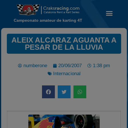
Campeonato amateur de karting 4T
ALEIX ALCARAZ AGUANTA A
PESAR DE LA LLUVIA
Noticias
Calendario
numberone
20/06/2007
1:38 pm
Temporada 2026
Internacional
Carreras finalizadas
Campeonato
Temporada 2026
Temporadas anteriores
2020-2021
2022
2023