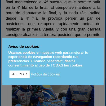
final manteniendo el 4º puesto, que le permite salir
en la 4ª fila de la final. El tiempo se mantiene a la
hora de disputarse la final, y la nada fácil salida
desde la 4ª fila, le provoca perder un par de
posiciones que recupera rápidamente antes de
finalizar la primera vuelta, y con una gran carrera
consigue alcanzar la tercera posición, que le permite
atacar en el tramo final donde consigue superar al
colombiano Oscar Tunjo y pasar 2º la línea de meta,
Aviso de cookies
a tan solo +0.523 del italiano Dennis Olsen.
Usamos cookies en nuestro web para mejorar tu
experiencia de navegación recordando tus
preferencias. Clicando "Aceptar", das tu
consentimiento al uso de TODAS las cookies.
Política de cookies
ACEPTAR