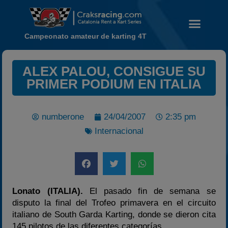
Campeonato amateur de karting 4T
ALEX PALOU, CONSIGUE SU
PRIMER PODIUM EN ITALIA
Noticias
Calendario
Temporada 2026
numberone
24/04/2007
2:35 pm
Carreras finalizadas
Internacional
Campeonato
Temporada 2026
Temporadas anteriores
Lonato (ITALIA).
El pasado fin de semana se
2020-2021
disputo la final del Trofeo primavera en el circuito
2022
italiano de South Garda Karting, donde se dieron cita
145 pilotos de las diferentes categorías.
2023