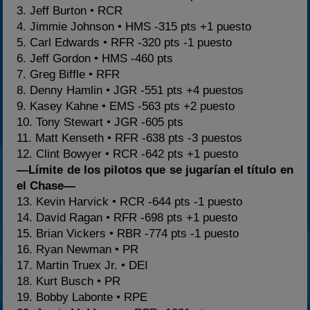
3. Jeff Burton • RCR
4. Jimmie Johnson • HMS -315 pts +1 puesto
5. Carl Edwards • RFR -320 pts -1 puesto
6. Jeff Gordon • HMS -460 pts
7. Greg Biffle • RFR
8. Denny Hamlin • JGR -551 pts +4 puestos
9. Kasey Kahne • EMS -563 pts +2 puesto
10. Tony Stewart • JGR -605 pts
11. Matt Kenseth • RFR -638 pts -3 puestos
12. Clint Bowyer • RCR -642 pts +1 puesto
—Límite de los pilotos que se jugarían el título en
el Chase—
13. Kevin Harvick • RCR -644 pts -1 puesto
14. David Ragan • RFR -698 pts +1 puesto
15. Brian Vickers • RBR -774 pts -1 puesto
16. Ryan Newman • PR
17. Martin Truex Jr. • DEI
18. Kurt Busch • PR
19. Bobby Labonte • RPE