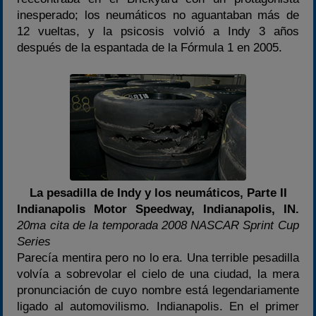
Carreras finalizadas
inesperado; los neumáticos no aguantaban más de
Campeonato
12 vueltas, y la psicosis volvió a Indy 3 años
Temporada 2026
después de la espantada de la Fórmula 1 en 2005.
Temporadas anteriores
2020-2021
2022
2023
2024
2025
La pesadilla de Indy y los neumáticos, Parte II
Estadísticas
Indianapolis Motor Speedway, Indianapolis, IN.
Preguntas Frecuentes
20ma cita de la temporada 2008 NASCAR Sprint Cup
Series
Parecía mentira pero no lo era. Una terrible pesadilla
volvía a sobrevolar el cielo de una ciudad, la mera
pronunciación de cuyo nombre está legendariamente
ligado al automovilismo. Indianapolis. En el primer