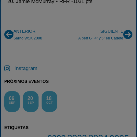
20. Jamie McMurray • RFR -1031 pts
ANTERIOR
SIGUIENTE
Sarno WSK 2008
Albert Gil 4º y 5º en Cadete
Instagram
PRÓXIMOS EVENTOS
06
20
18
SEP
SEP
OCT
ETIQUETAS