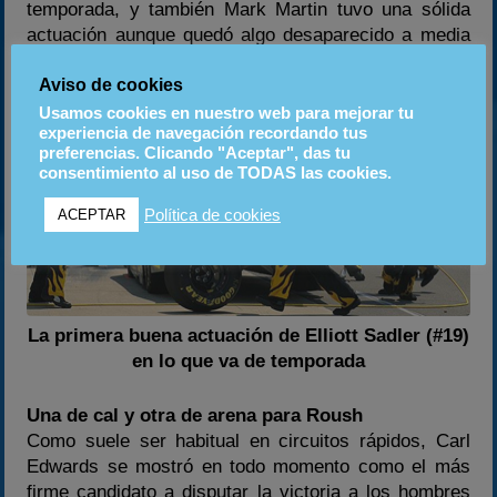
temporada, y también Mark Martin tuvo una sólida
actuación aunque quedó algo desaparecido a media
carrera.
Aviso de cookies
Usamos cookies en nuestro web para mejorar tu
experiencia de navegación recordando tus
preferencias. Clicando "Aceptar", das tu
consentimiento al uso de TODAS las cookies.
Política de cookies
ACEPTAR
La primera buena actuación de Elliott Sadler (#19)
en lo que va de temporada
Una de cal y otra de arena para Roush
Como suele ser habitual en circuitos rápidos, Carl
Edwards se mostró en todo momento como el más
firme candidato a disputar la victoria a los hombres