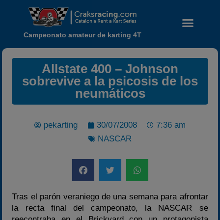
Campeonato amateur de karting 4T
Allstate 400 – Johnson
sobrevive a la psicosis de los
neumáticos
pekarting
30/07/2008
7:36 am
NASCAR
Noticias
Calendario
Tras el parón veraniego de una semana para afrontar
Temporada 2026
la recta final del campeonato, la NASCAR se
reecontraba en el Brickyard con un protagonista