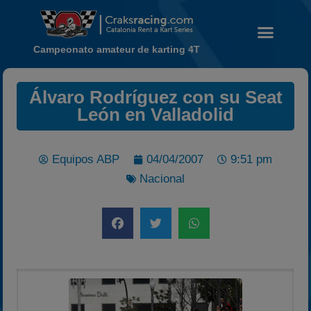
Campeonato amateur de karting 4T
Álvaro Rodríguez con su Seat
Noticias
León en Valladolid
Calendario
Temporada 2026
Equipos ABP
04/04/2007
9:51 pm
Carreras finalizadas
Nacional
Campeonato
Temporada 2026
Temporadas anteriores
2020-2021
2022
2023