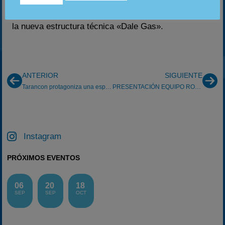
prestan Gaonera, Servicios integrales catering,
Neumáticos Elías, sobrecoches.com y
la nueva estructura técnica «Dale Gas».
ANTERIOR
SIGUIENTE
Tarancon protagoniza una espectacular remontada
PRESENTACIÓN EQUIPO ROGER RACING-MARE ROSSO
Instagram
PRÓXIMOS EVENTOS
06
20
18
SEP
SEP
OCT