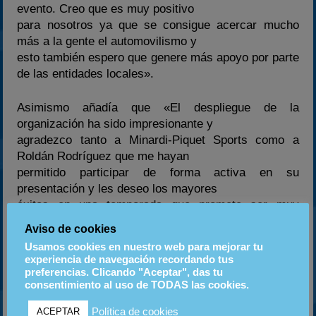
evento. Creo que es muy positivo
para nosotros ya que se consigue acercar mucho
más a la gente el automovilismo y
esto también espero que genere más apoyo por parte
de las entidades locales».
Asimismo añadía que «El despliegue de la
organización ha sido impresionante y
agradezco tanto a Minardi-Piquet Sports como a
Roldán Rodríguez que me hayan
permitido participar de forma activa en su
presentación y les deseo los mayores
éxitos en una temporada que promete ser muy
emocionante».
Aviso de cookies
Usamos cookies en nuestro web para mejorar tu
Para esta nueva temporada que comenzará en breve
experiencia de navegación recordando tus
el piloto del Seat León y ABP
preferencias. Clicando "Aceptar", das tu
consentimiento al uso de TODAS las cookies.
sponsoring cuentan con el patrocinio de ARTEVI
puertas y la colaboración que le
Política de cookies
ACEPTAR