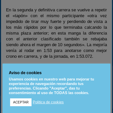
En la segunda y definitiva carrera se vuelve a repetir
el «tapón» con el mismo participante «otra vez
impedido de tirar muy fuerte y perdiendo de vista a
los más rápidos por lo que terminaba calcando la
misma plaza anterior; en esta manga la diferencia
con el anterior clasificado también se rebajaba
siendo ahora el margen de 10 segundos». La mejoría
venía al rodar en 1:53 para anotarse como mejor
crono en carrera, y de la jornada, en 1:53.072.
«Ha sido una competición muy entretenida. Quiero
Aviso de cookies
agradecer las muestras de ánimos de los aficionados
Usamos cookies en nuestro web para mejorar tu
y el seguimiento realizado por los diferentes medios
experiencia de navegación recordando tus
de comunicación locales haciéndome más entrañable
preferencias. Clicando "Aceptar", das tu
la invitación que me han hecho los componentes de
consentimiento al uso de TODAS las cookies.
mi Club ABP sponsoring y CNM Tuning para estar en
Política de cookies
ACEPTAR
el cierre de la temporada de la velocidad canaria.
Espero que se hayan divertido con mis evoluciones.