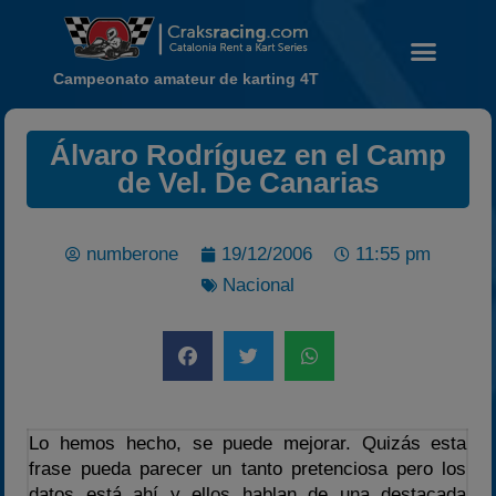
Campeonato amateur de karting 4T
Álvaro Rodríguez en el Camp
de Vel. De Canarias
Noticias
Calendario
numberone
19/12/2006
11:55 pm
Temporada 2026
Nacional
Carreras finalizadas
Campeonato
Temporada 2026
Temporadas anteriores
2020-2021
Lo hemos hecho, se puede mejorar. Quizás esta
2022
frase pueda parecer un tanto pretenciosa pero los
datos está ahí y ellos hablan de una destacada
2023