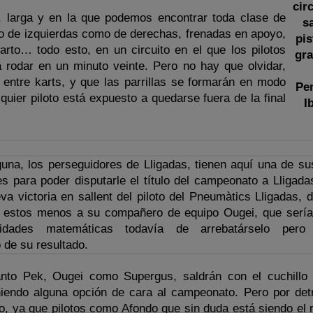
cir
a, larga y en la que podemos encontrar toda clase de
sa
to de izquierdas como de derechas, frenadas en apoyo,
pi
farto… todo esto, en un circuito en el que los pilotos
gr
 rodar en un minuto veinte. Pero no hay que olvidar,
 entre karts, y que las parrillas se formarán en modo
Pe
alquier piloto está expuesto a quedarse fuera de la final
I
guna, los perseguidores de Lligadas, tienen aquí una de su
s para poder disputarle el título del campeonato a Lligada
a victoria en sallent del piloto del Pneumàtics Lligadas, d
s estos menos a su compañero de equipo Ougei, que sería
lidades matemáticas todavía de arrebatárselo pero
 de su resultado.
anto Pek, Ougei como Supergus, saldrán con el cuchillo 
eniendo alguna opción de cara al campeonato. Pero por de
o, ya que pilotos como Afondo que sin duda está siendo el r