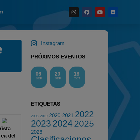
es
Noticias
Instagram
e
Calendario
Temporada 2026
PRÓXIMOS EVENTOS
Carreras finalizadas
06
20
18
Campeonato
SEP
SEP
OCT
Temporada 2026
Temporadas anteriores
ETIQUETAS
2020-2021
2022
2022
2020-2021
2003
2019
2023
2024
2025
2023
Vista
2026
2024
rea del
Clasificaciones