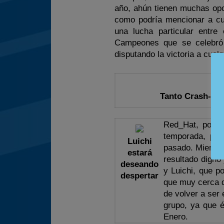
año, ahún tienen muchas opc
como podría mencionar a cu
una lucha particular entre
Campeones que se celebró 
disputando la victoria a cualq
Tanto Crash-ma
Red_Hat, por s
temporada, perd
Luichi
pasado. Mientra
estará
resultado digno
deseando
y Luichi, que p
despertar
que muy cerca d
de volver a ser
grupo, ya que é
Enero.