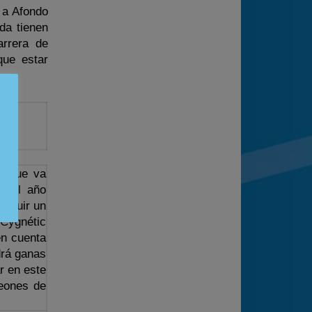
 a Afondo
da tienen
arrera de
ue estar
lo que va
l del año
seguir un
 Cygnétic
en cuenta
drá ganas
r en este
peones de