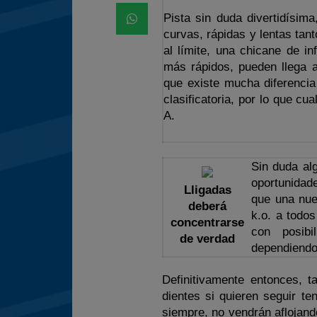
Pista sin duda divertidísim
curvas, rápidas y lentas tan
al límite, una chicane de in
más rápidos, pueden llega a
que existe mucha diferencia
clasificatoria, por lo que cu
A.
Sin duda al
oportunidade
Lligadas
que una nuev
deberá
k.o. a todo
concentrarse
con posibi
de verdad
dependiendo
Definitivamente entonces, t
dientes si quieren seguir t
siempre, no vendrán aflojand