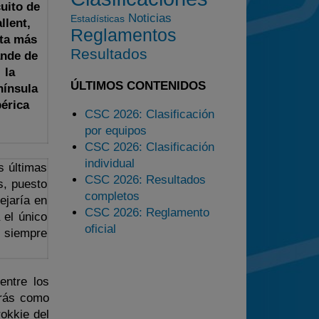
cuito de
2025
Noticias
Estadísticas
llent,
Estadísticas
Reglamentos
sta más
Resultados
Preguntas Frecuentes
ande de
la
ÚLTIMOS CONTENIDOS
nínsula
bérica
CSC 2026: Clasificación
por equipos
CSC 2026: Clasificación
individual
s últimas
CSC 2026: Resultados
s, puesto
completos
ejaría en
CSC 2026: Reglamento
 el único
oficial
 siempre
entre los
trás como
okkie del