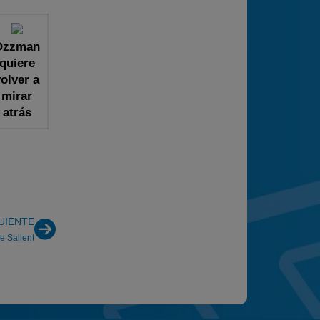
Ozzman
quiere
olver a
mirar
atrás
UIENTE
e Sallent