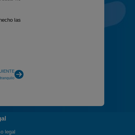
hecho las
UIENTE
ranquilo
gal
o legal