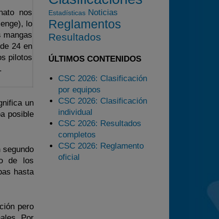
onato nos
Noticias
Estadísticas
2025
Reglamentos
enge), lo
Estadísticas
as mangas
Resultados
 de 24 en
Preguntas Frecuentes
s pilotos
ÚLTIMOS CONTENIDOS
.
CSC 2026: Clasificación
por equipos
CSC 2026: Clasificación
gnifica un
individual
a posible
CSC 2026: Resultados
completos
CSC 2026: Reglamento
en segundo
oficial
so de los
bas hasta
ición pero
ales. Por