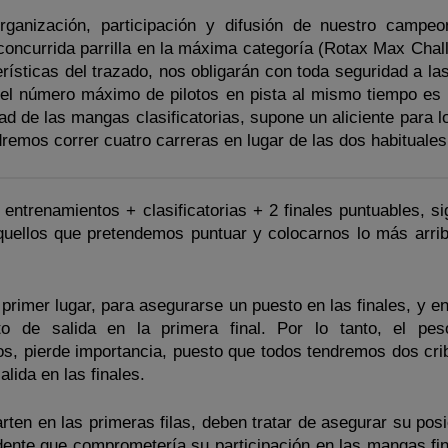
rganización, participación y difusión de nuestro campe
concurrida parrilla en la máxima categoría (Rotax Max Chall
erísticas del trazado, nos obligarán con toda seguridad a l
e el número máximo de pilotos en pista al mismo tiempo es
ad de las mangas clasificatorias, supone un aliciente para lo
dremos correr cuatro carreras en lugar de las dos habituales
 entrenamientos + clasificatorias + 2 finales puntuables, si
quellos que pretendemos puntuar y colocarnos lo más arrib
n primer lugar, para asegurarse un puesto en las finales, y 
to de salida en la primera final. Por lo tanto, el pe
s, pierde importancia, puesto que todos tendremos dos cri
alida en las finales.
rten en las primeras filas, deben tratar de asegurar su pos
idente que comprometería su participación en las mangas fin