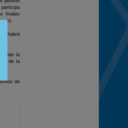
el pelotón
 participa
s finales
eros).
a y habrá
siendo la
nte de la
ilotos de