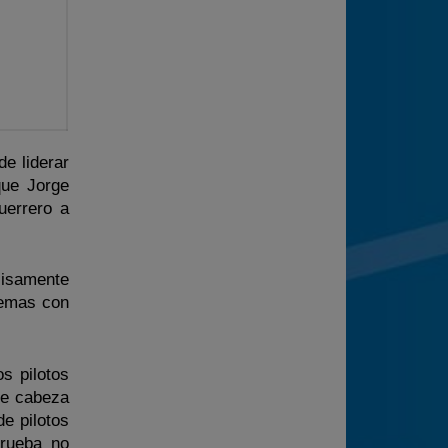
e liderar
 que Jorge
uerrero a
cisamente
lemas con
s pilotos
de cabeza
de pilotos
rueba no