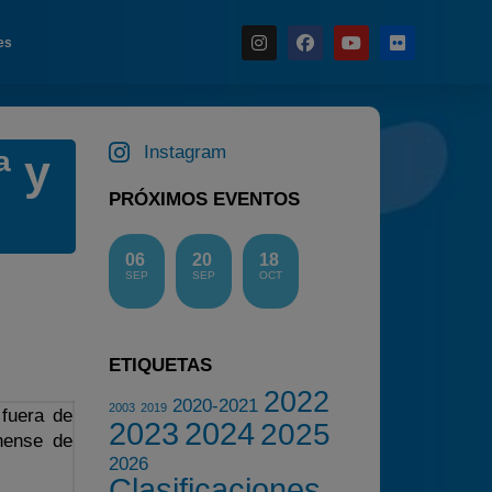
es
Noticias
Instagram
ª y
Calendario
PRÓXIMOS EVENTOS
Temporada 2026
Carreras finalizadas
06
20
18
SEP
SEP
OCT
Campeonato
Temporada 2026
Temporadas anteriores
ETIQUETAS
2020-2021
2022
2020-2021
2003
2019
fuera de
2022
2023
2024
2025
onense de
2023
2026
Clasificaciones
2024