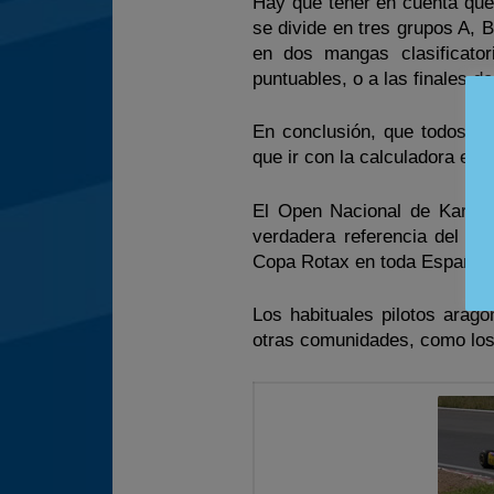
Hay que tener en cuenta que c
se divide en tres grupos A, B
en dos mangas clasificator
puntuables, o a las finales d
En conclusión, que todos t
que ir con la calculadora enc
El Open Nacional de Karting
verdadera referencia del k
Copa Rotax en toda España.
Los habituales pilotos arag
otras comunidades, como los 