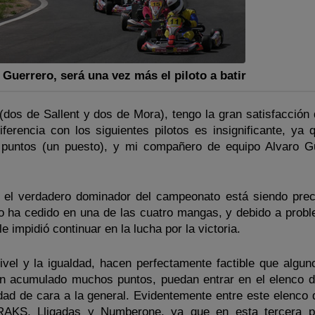
 Guerrero, será una vez más el piloto a batir
dos de Sallent y dos de Mora), tengo la gran satisfacción d
diferencia con los siguientes pilotos es insignificante, ya
 puntos (un puesto), y mi compañero de equipo Alvaro G
a el verdadero dominador del campeonato está siendo pre
lo ha cedido en una de las cuatro mangas, y debido a prob
 impidió continuar en la lucha por la victoria.
ivel y la igualdad, hacen perfectamente factible que alguno
n acumulado muchos puntos, puedan entrar en el elenco 
idad de cara a la general. Evidentemente entre este elenco 
RAKS, Lligadas y Numberone, ya que en esta tercera p