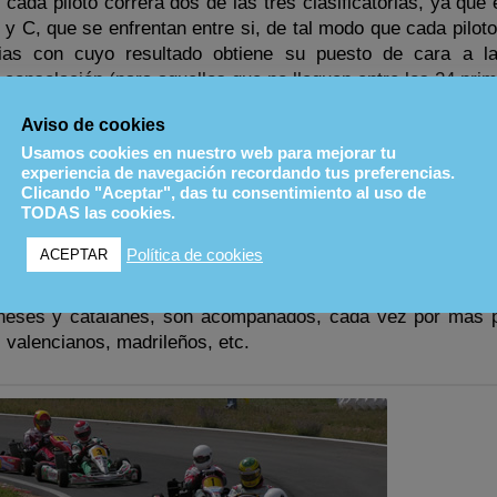
ada piloto correrá dos de las tres clasificatorias, ya que 
 y C, que se enfrentan entre si, de tal modo que cada piloto
ias con cuyo resultado obtiene su puesto de cara a la
e consolación (para aquellos que no lleguen entre los 24 prim
Aviso de cookies
endremos que mentalizarnos de que la prueba es más larg
Usamos cookies en nuestro web para mejorar tu
hufada, desde el principio.
experiencia de navegación recordando tus preferencias.
Clicando "Aceptar", das tu consentimiento al uso de
, se ha puesto realmente interesante, y muy competido, 
TODAS las cookies.
arting puramente «amateur» en España, y más concretame
Política de cookies
ACEPTAR
oneses y catalanes, son acompañados, cada vez por más p
valencianos, madrileños, etc.