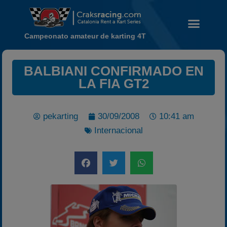
Campeonato amateur de karting 4T
BALBIANI CONFIRMADO EN
Noticias
LA FIA GT2
Calendario
Temporada 2026
pekarting
30/09/2008
10:41 am
Carreras finalizadas
Internacional
Campeonato
Temporada 2026
Temporadas anteriores
2020-2021
2022
2023