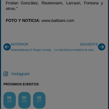
Froilan González, Reutemann, Larrauri, Fontana y
otros.”
FOTO Y NOTICIA:
www.balbiani.com
ANTERIOR
SIGUIENTE
Ampuriabrava II: Roger consigue su primera victoria
La mecánica complico la actuación de Rubén Curbelo en Campillos
Instagram
PRÓXIMOS EVENTOS
06
20
18
SEP
SEP
OCT