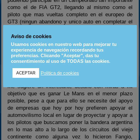
pudiendo participar en un campeonato tan importante
como el de FIA GT2, llegando al mismo como el
piloto que mas vueltas completo en el europeo de
GT3 (ningun abandono y unico auto en completar el
100% de las vueltas en carrera) y siendo la unica
Ferrari con chances matemáticas por el titulo. “La
Aviso de cookies
verdad es que luego de la frustración del
Usamos cookies en nuestro web para mejorar tu
campeonato perdido el año pasado (rotura de motor
experiencia de navegación recordando tus
preferencias. Clicando "Aceptar", das tu
mientras lideraba la ultima carrera en Monza), y de
consentimiento al uso de TODAS las cookies.
penar con la falta de potencia en FIA GT3 de la
Ferrari para pelear con los Ford GT, Corvettes y
Política de cookies
ACEPTAR
Aston Martín; el reconocimiento de la Scuderia Italia
me sugiere un interesante desafió con miras a mi
objetivo que es ganar Le Mans en el menor plazo
posible, pese a que para ello se necesite del apoyo
de empresas que hoy por hoy prefieren apoyar el
automovilismo local en lugar de proyectar y apoyar a
los pilotos que buscamos poner la bandera argentina
en lo mas alto a lo largo de los circuitos del viejo
continente como alguna vez lo hicieron Fangio,