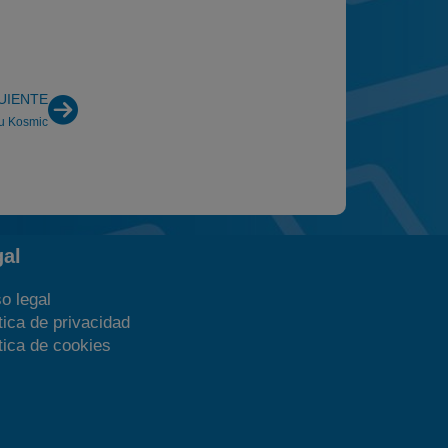
UIENTE
su Kosmic
gal
o legal
tica de privacidad
tica de cookies