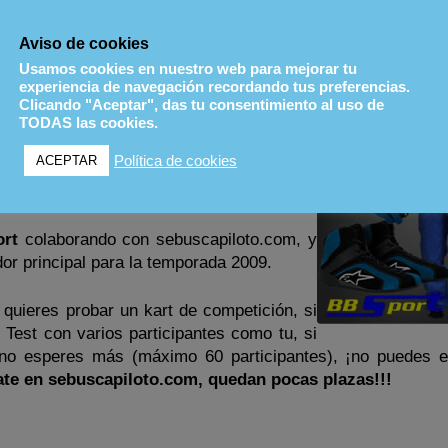
 ello gracias a
BBSport
. El piloto competirá sin tener que 
so, sino que el material del que dispondrá será de primera lí
Aviso de cookies
Usamos cookies en nuestro web para mejorar tu
rt
podríamos decir que es la tienda del
experiencia de navegación recordando tus preferencias.
 equipamiento personal. Aparte de ser los
Clicando "Aceptar", das tu consentimiento al uso de
a de la marca Alpinestars en cuanto a
TODAS las cookies.
ne todo tipo de marcas ya sea en cascos
Política de cookies
ACEPTAR
omo con ropa de la marca Sabelt, Bultaco o
ntre un largo etcétera de marcas más.
rt
colaborando con sebuscapiloto.com, y
dor principal para la temporada 2009.
 quieres probar un kart de competición, si
 Test con varios participantes como tu, si
, no esperes más (máximo 60 participantes), ¡no puedes 
te en sebuscapiloto.com, quedan pocas plazas!!!