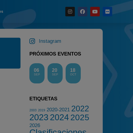
es
Noticias
Instagram
Calendario
Temporada 2026
PRÓXIMOS EVENTOS
Carreras finalizadas
Campeonato
06
20
18
SEP
SEP
OCT
Temporada 2026
Temporadas anteriores
2020-2021
ETIQUETAS
2022
2022
2020-2021
2003
2019
2023
2024
2025
2023
2026
2024
Clasificaciones