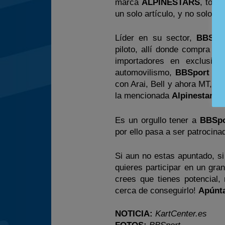
marca
ALPINESTARS
, todo
un solo artículo, y no solo e
Líder en su sector,
BBSpo
piloto, allí donde compra su
importadores en exclusiv
automovilismo,
BBSport
tie
con Arai, Bell y ahora MT, c
la mencionada
Alpinestars
e
Es un orgullo tener a
BBSpo
por ello pasa a ser patrocina
Si aun no estas apuntado, si
quieres participar en un gran
crees que tienes potencial
cerca de conseguirlo!
Apúnta
NOTICIA:
KartCenter.es