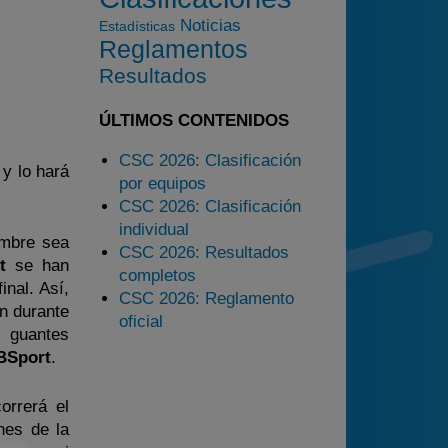
2025
Noticias
Estadísticas
Estadísticas
Reglamentos
Preguntas Frecuentes
Resultados
ÚLTIMOS CONTENIDOS
CSC 2026: Clasificación
 y lo hará
por equipos
CSC 2026: Clasificación
individual
embre sea
CSC 2026: Resultados
t
se han
completos
inal. Así,
CSC 2026: Reglamento
ón durante
oficial
s guantes
BSport
.
orrerá el
nes de la