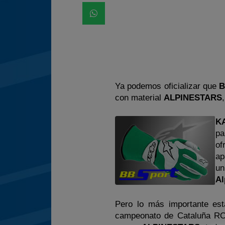
Ya podemos oficializar que
B
con material
ALPINESTARS
K
pa
of
ap
un
Al
Pero lo más importante est
campeonato de Cataluña ROT