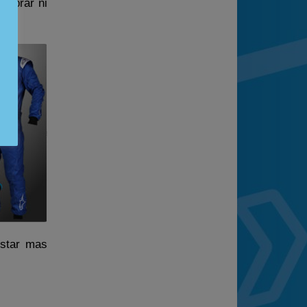
comprar ni
nea.
estar mas