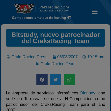
Campeonato amateur de karting 4T
Bitstudy, nuevo patrocinador
Noticias
del CraksRacing Team
Calendario
Temporada 2026
CraksRacing Press
06/03/2007
10:15 pm
Carreras finalizadas
CraksRacing Team
Campeonato
Temporada 2026
Temporadas anteriores
2020-2021
La empresa de servicios informáticos
Bitstudy
, con
2022
sede en Terrassa, se une a H-Competición como
patrocinador del CraksRacing Team para el año
2023
2007.