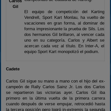
Carlos
2023
Gil
El equipo de competición del Karting
2024
Vendrell, Sport Kart Monlau, ha vuelto de
2025
vacaciones en gran forma, al dominar de
forma impresionante la prueba de Sils. Los
Estadísticas
dos hermanos Gil brillaron, al vencer cada
Preguntas Frecuentes
uno en su categoría. Carlos y Albert se
acercan cada vez al título. En Inter-A, el
equipo Sport Kart monopolizó el podium.
Cadete
Carlos Gil sigue su mano a mano con el hijo del ex-
campeón de Rally Carlos Sainz Jr. Los dos Carlos
se repartieron las victorias ayer. Carlos Gil iba
primero en la última vuelta de la primera carrera
cuando después de verse empujar, retrocedió hasta
la tercera posición pero logró in-extremis la segunda