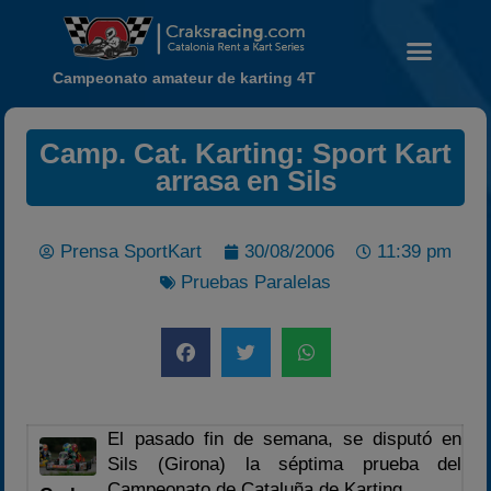
Campeonato amateur de karting 4T
Camp. Cat. Karting: Sport Kart
arrasa en Sils
Noticias
Calendario
Prensa SportKart
30/08/2006
11:39 pm
Temporada 2026
Pruebas Paralelas
Carreras finalizadas
Campeonato
Temporada 2026
Temporadas anteriores
El pasado fin de semana, se disputó en
2020-2021
Sils (Girona) la séptima prueba del
2022
Campeonato de Cataluña de Karting.