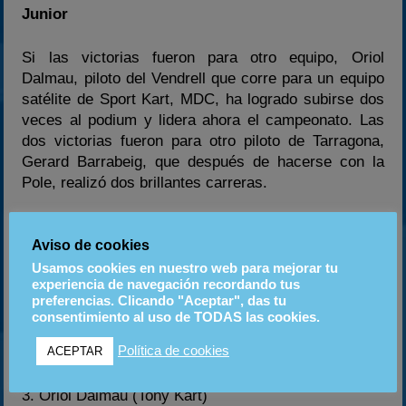
Junior
Si las victorias fueron para otro equipo, Oriol
Dalmau, piloto del Vendrell que corre para un equipo
satélite de Sport Kart, MDC, ha logrado subirse dos
veces al podium y lidera ahora el campeonato. Las
dos victorias fueron para otro piloto de Tarragona,
Gerard Barrabeig, que después de hacerse con la
Pole, realizó dos brillantes carreras.
Carrera 1
Aviso de cookies
1. Gerard Barrabeig (FA Kart)
2. Oriol Dalmau (Tony Kart)
Usamos cookies en nuestro web para mejorar tu
experiencia de navegación recordando tus
3. Ronny Kipar (FA Kart)
preferencias. Clicando "Aceptar", das tu
consentimiento al uso de TODAS las cookies.
Carrera 2
Política de cookies
ACEPTAR
1. Gerard Barrabeig (FA Kart)
2. Ronny Kipar (FA Kart)
3. Oriol Dalmau (Tony Kart)