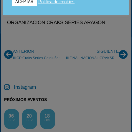
Política de cookies
ACEPTAR
¡Os esperamos!
ORGANIZACIÓN CRAKS SERIES ARAGÓN
ANTERIOR
SIGUIENTE
III GP Craks Series Cataluña: Primera victoria de 2016 para Pere Ramos
III FINAL NACIONAL CRAKSRACING
Instagram
PRÓXIMOS EVENTOS
06
20
18
SEP
SEP
OCT