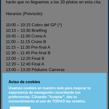
harán que no lleguemos a los 20 pilotos en esta cita.
Horarios (Previsión)
10:00 – 10:15
Cobro del GP (*)
10:15 – 10:30
Brieffing
10:45 – 11:00
Crono A
11:00 – 11:15
Crono B
11:15 – 11:30
Pre-final A
11:30 – 11:45
Pre-final B
12:00 – 12:20
Final B
12:20 – 12:40
Final A
13:00 – 13:20
Pódiums Carreras
(*) Intentar tener un teléfono de contacto de alguien
Aviso de cookies
del Craks por si llegáis tarde, no se cambiará a nadie
Usamos cookies en nuestro web para mejorar tu
de grupo salvo fuerza extrema. A las 10 se cerrará la
experiencia de navegación recordando tus
preferencias. Clicando "Aceptar", das tu
inscripción para poder realizar las tareas de
consentimiento al uso de TODAS las cookies.
formación de grupos y briefing con normalidad