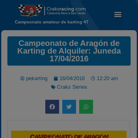
Campeonato amateur de karting 4T
Campeonato de Aragón de
Noticias
Karting de Alquiler: Juneda
Calendario
17/04/2016
Temporada 2026
Carreras finalizadas
pekarting
16/04/2016
12:20 am
Campeonato
Craks Series
Temporada 2026
Temporadas anteriores
2020-2021
2022
2023