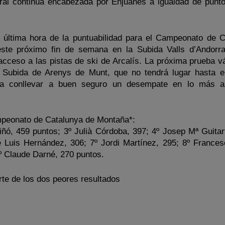
neral continúa encabezada por Enjuanes a igualdad de punt
 última hora de la puntuabilidad para el Campeonato de C
 este próximo fin de semana en la Subida Valls d’Andorr
 acceso a las pistas de ski de Arcalís. La próxima prueba v
a Subida de Arenys de Munt, que no tendrá lugar hasta 
 a conllevar a buen seguro un desempate en lo más al
ampeonato de Catalunya de Montaña*:
iñó, 459 puntos; 3º Julià Córdoba, 397; 4º Josep Mª Guitart
 Luis Hernández, 306; 7º Jordi Martínez, 295; 8º France
0º Claude Darné, 270 puntos.
rte de los dos peores resultados