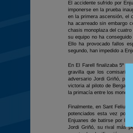
El accidente sufrido por Enju
imponerse en la prueba inau
en la primera ascensión, el 
ha acarreado sin embargo co
chasis monoplaza del cuatro
su equipo no ha conseguido 
Ello ha provocado fallos e
segundo, han impedido a Enjua
En El Farell finalizaba 5º y
gravilla que los comisario
adversario Jordi Griñó, pro
victoria al piloto de Berga,
la primacía entre los monopl
Finalmente, en Sant Feliu d
potenciados esta vez por lo
Enjuanes de batirse por la 
Jordi Griñó, su rival más 