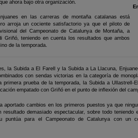
e ahora bajo otra organización.
E
Enjuanes en las carreras de montaña catalanas está
ro arroja un cociente satisfactorio ya que el piloto de
ovisional del Campeonato de Catalunya de Montaña, a
di Griñó, teniendo en cuenta los resultados que ambos
ino de la temporada.
es, la Subida a El Farell y la Subida a La Llacuna, Enjuane
ombinados con sendas victorias en la categoría de monopl
la primera prueba de la temporada, la Subida a Ullastrell-E
ificación empatado con Griñó en el punto de inflexión del ca
ha aportado cambios en los primeros puestos ya que ningu
n resultado demasiado espectacular, sobre todo teniendo 
iu puntúa para el Campeonato de Catalunya con un coe