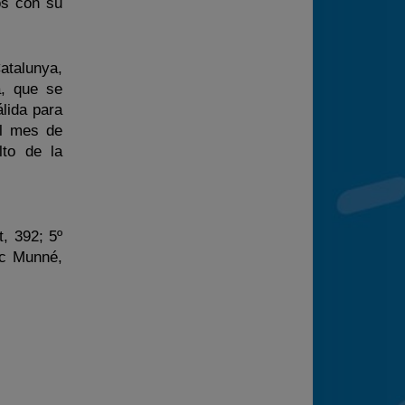
os con su
atalunya,
a, que se
álida para
el mes de
to de la
, 392; 5º
sc Munné,