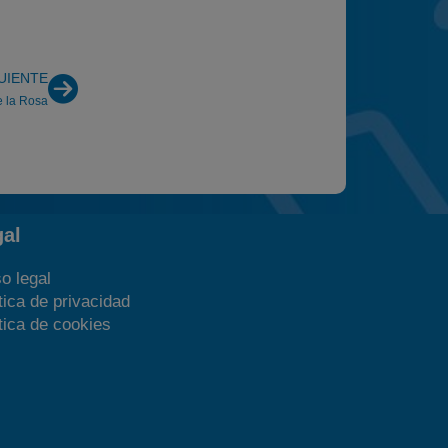
UIENTE
e la Rosa
gal
o legal
tica de privacidad
tica de cookies