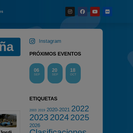
es
Noticias
Instagram
aña
Calendario
PRÓXIMOS EVENTOS
Temporada 2026
Carreras finalizadas
06
20
18
Campeonato
SEP
SEP
OCT
Temporada 2026
Temporadas anteriores
ETIQUETAS
2020-2021
2022
2020-2021
2022
2003
2019
2023
2024
2025
2023
2026
2024
Clasificaciones
Jordi