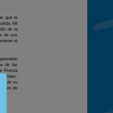
el que le
alida, Nil
ión de la
os de sus
amente el
aprendido
na de las
de Premià
uel Saez-
cio de su
el mes de