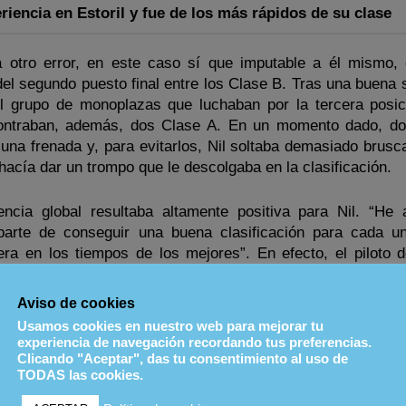
riencia en Estoril y fue de los más rápidos de su clase
 otro error, en este caso sí que imputable a él mismo, 
el segundo puesto final entre los Clase B. Tras una buena s
l grupo de monoplazas que luchaban por la tercera posic
contraban, además, dos Clase A. En un momento dado, d
una frenada y, para evitarlos, Nil soltaba demasiado brusc
 hacía dar un trompo que le descolgaba en la clasificación.
ncia global resultaba altamente positiva para Nil. “He 
parte de conseguir una buena clasificación para cada u
era en los tiempos de los mejores”. En efecto, el piloto 
pida en carrera en la misma décima de segundo que Man
s pilotos más veloces de la Clase B, lo que es todo un indi
Aviso de cookies
o de cara a la próxima prueba puntuable, que se disputará 
Usamos cookies en nuestro web para mejorar tu
Albacete.
experiencia de navegación recordando tus preferencias.
Clicando "Aceptar", das tu consentimiento al uso de
TODAS las cookies.