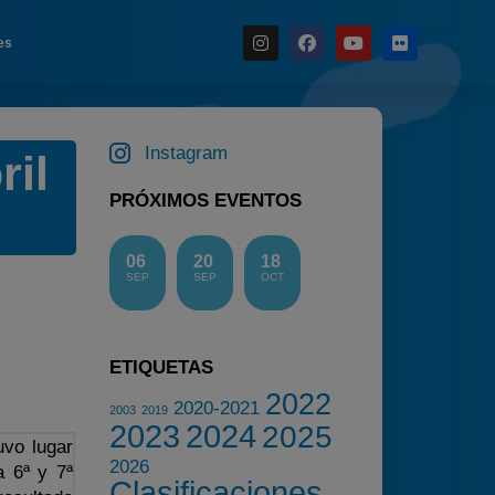
es
Noticias
Instagram
ril
Calendario
PRÓXIMOS EVENTOS
Temporada 2026
Carreras finalizadas
06
20
18
Campeonato
SEP
SEP
OCT
Temporada 2026
Temporadas anteriores
ETIQUETAS
2020-2021
2022
2020-2021
2003
2019
2022
2023
2024
2025
uvo lugar
2023
2026
a 6ª y 7ª
2024
Clasificaciones