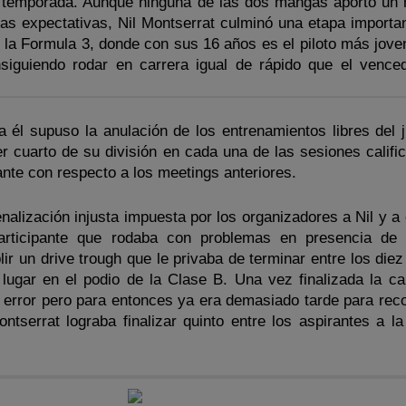
a temporada. Aunque ninguna de las dos mangas aportó un 
 las expectativas, Nil Montserrat culminó una etapa importa
 la Formula 3, donde con sus 16 años es el piloto más jove
onsiguiendo rodar en carrera igual de rápido que el vence
a él supuso la anulación de los entrenamientos libres del j
r cuarto de su división en cada una de las sesiones calific
nte con respecto a los meetings anteriores.
nalización injusta impuesta por los organizadores a Nil y a
participante que rodaba con problemas en presencia de
lir un drive trough que le privaba de terminar entre los die
lugar en el podio de la Clase B. Una vez finalizada la car
error pero para entonces ya era demasiado tarde para recon
Montserrat lograba finalizar quinto entre los aspirantes a 