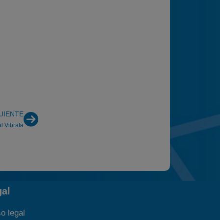
UIENTE
l Vibrata
gal
o legal