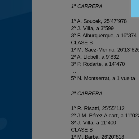
1ª CARRERA
1º A. Soucek, 25’47”978
2º J. Villa, a 3”599
3º F. Alburquerque, a 16”374
CLASE B
1º M. Saez-Merino, 26’13”62
2º A. Llobell, a 9”832
3º P. Rodarte, a 14”470
…
5º N. Montserrat, a 1 vuelta
2ª CARRERA
1º R. Risatti, 25’55”112
2º J.M. Pérez Aicart, a 11”02
3º J. Villa, a 11”400
CLASE B
1º M. Barba, 26’20”818