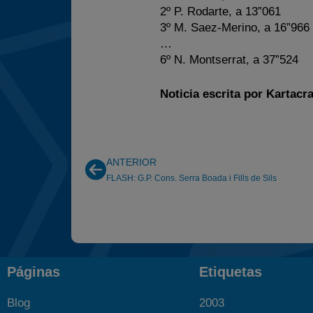
2º P. Rodarte, a 13”061
3º M. Saez-Merino, a 16”966
…
6º N. Montserrat, a 37”524
Noticia escrita por Kartacr
ANTERIOR
FLASH: G.P. Cons. Serra Boada i Fills de Sils
Páginas
Etiquetas
Blog
2003