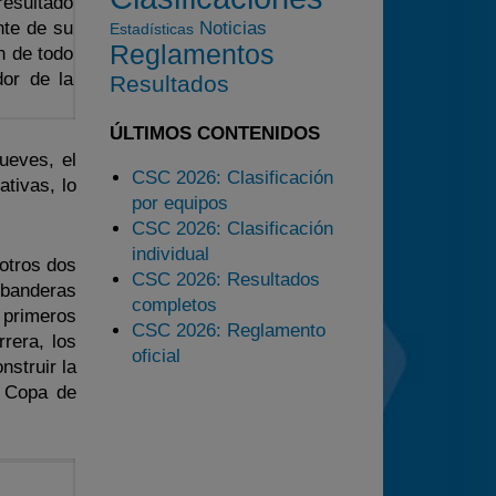
resultado
2025
nte de su
Noticias
Estadísticas
Reglamentos
n de todo
Estadísticas
dor de la
Resultados
Preguntas Frecuentes
ÚLTIMOS CONTENIDOS
ueves, el
CSC 2026: Clasificación
ativas, lo
por equipos
CSC 2026: Clasificación
individual
 otros dos
CSC 2026: Resultados
 banderas
completos
z primeros
CSC 2026: Reglamento
rera, los
oficial
struir la
la Copa de