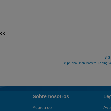
ack
SIG
4ª prueba Open Masters: Karting Va
Sobre nosotros
Le
Acerca de
Avis