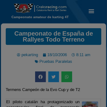
Campeonato amateur de karting 4T
Campeonato de España de
Rallyes Todo Terreno
Noticias
Calendario
Temporada 2026
pekarting
18/10/2006
8:11 am
Pruebas Paralelas
Carreras finalizadas
Campeonato
Temporada 2026
Temporadas anteriores
Termens Campeón de la Evo Cup y de T2
2020-2021
2022
El piloto catalán ha protagonizado un
2023