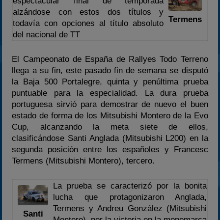
espectacular final de temporada
alzándose con estos dos títulos y
2024
Termens
todavía con opciones al título absoluto
2025
del nacional de TT
Estadísticas
El Campeonato de España de Rallyes Todo Terreno
Preguntas Frecuentes
llega a su fin, este pasado fin de semana se disputó
la Baja 500 Portalegre, quinta y penúltima prueba
puntuable para la especialidad. La dura prueba
portuguesa sirvió para demostrar de nuevo el buen
estado de forma de los Mitsubishi Montero de la Evo
Cup, alcanzando la meta siete de ellos,
clasificándose Santi Anglada (Mitsubishi L200) en la
segunda posición entre los españoles y Francesc
Termens (Mitsubishi Montero), tercero.
La prueba se caracterizó por la bonita
lucha que protagonizaron Anglada,
Termens y Andreu González (Mitsubishi
Santi
Montero), por la victoria en la monomarca