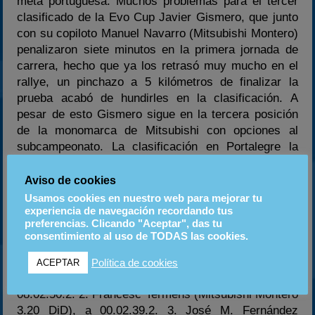
meta portuguesa. Muchos problemas para el tercer
clasificado de la Evo Cup Javier Gismero, que junto
con su copiloto Manuel Navarro (Mitsubishi Montero)
penalizaron siete minutos en la primera jornada de
carrera, hecho que ya los retrasó muy mucho en el
rallye, un pinchazo a 5 kilómetros de finalizar la
prueba acabó de hundirles en la clasificación. A
pesar de esto Gismero sigue en la tercera posición
de la monomarca de Mitsubishi con opciones al
subcampeonato. La clasificación en Portalegre la
completaron Emilio Eiroa y Alfonso Urroz (Mitsubishi
Montero) en la sexta posición y Josep Bertrán y
Aviso de cookies
Marc Porta (Mitsubishi Montero) en la séptima tras
Usamos cookies en nuestro web para mejorar tu
verse retrasados por diversos motivos.
experiencia de navegación recordando tus
preferencias. Clicando "Aceptar", das tu
consentimiento al uso de TODAS las cookies.
Clasificaciones del Campeonato de España de
Rallyes de Todo Terreno
Política de cookies
ACEPTAR
Baja Portalegre: 1. Santi Anglada (Mitsubishi L200),
08.02.50.2. 2. Francesc Termens (Mitsubishi Montero
3.20 DiD), a 00.02.39.2. 3. José M. Fernández