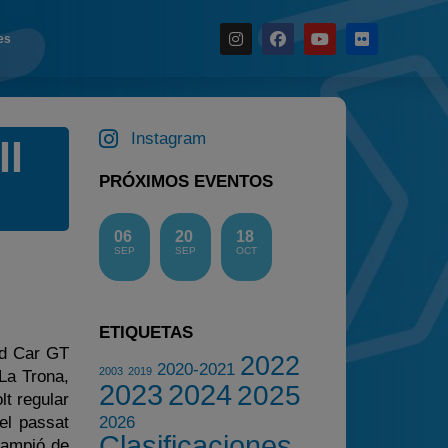
es
Noticias
Calendario
Instagram
II
Temporada 2026
PRÓXIMOS EVENTOS
Carreras finalizadas
Campeonato
06
20
18
SEP
SEP
OCT
Temporada 2026
Temporadas anteriores
2020-2021
ETIQUETAS
ed Car GT
2022
2022
2020-2021
2003
2019
La Trona,
2023
2024
2023
2025
lt regular
2024
el passat
2026
Clasificaciones
campió de