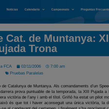
Noticias
Calendario
Campeonato
Preguntas Frecuent
 Cat. de Muntanya: XI
ujada Trona
sa FCA
02/11/2006
7:00 am
Pruebas Paralelas
ió de Catalunya de Muntanya. Als comandaments d’un Spe
darrera prova puntuable de la temporada, la XIII Pujada a 
ra victòria de l’any i amb el títol. Griñó ha estat un pilot mo
ixò és que tot i haver aconseguit una única victòria, la d
-se al capdavant del certamen, i finalment s’ha proclamat 