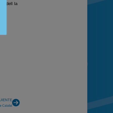
radell la
UIENTE
e Calafat