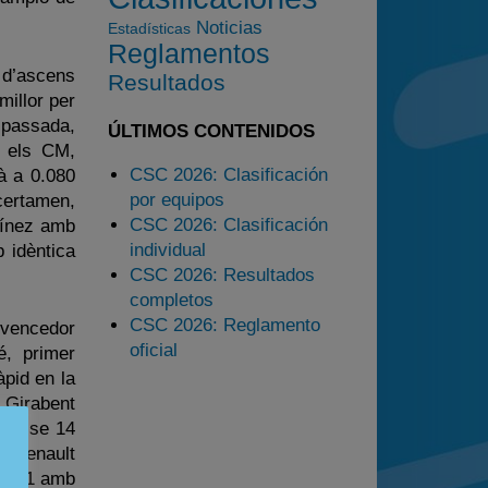
2025
Noticias
Estadísticas
Estadísticas
Reglamentos
Preguntas Frecuentes
 d’ascens
Resultados
millor per
a passada,
ÚLTIMOS CONTENIDOS
e els CM,
CSC 2026: Clasificación
zà a 0.080
por equipos
certamen,
CSC 2026: Clasificación
tínez amb
individual
 idèntica
CSC 2026: Resultados
completos
CSC 2026: Reglamento
 vencedor
oficial
, primer
àpid en la
 Girabent
 Classe 14
n Renault
 la 1 amb