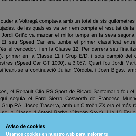
scuderia Voltregà comptava amb un total de sis quilòmetres
jades, de les quals es va tenir em compte el resultat de la 
nal. Jordi Griñó va marcar el millor temps en la seva segon
El seu Speed Car era també el primer classificat entr
’és el vencedor, i en la Classe 12. Per darrera seu finalit
, primer en la Classe 11 i Grup E/D, i sots campió del 
estres (Speed Car GT 1000), a 3.057. Quart fou Jordi Mar
sificant-se a continuació Julián Córdoba i Joan Bigas, amb
sses, el Renault Clio RS Sport de Ricard Santamaria fou el
qui seguia el Ford Sierra Cosworth de Francesc Munné
 el Grup RA. Josep Traserra, amb un Citroën ZX era el més r
-se la Classe 4 Antoni Barba (Citroën Saxo), i la 10 Enric
 Darné va fer seves la categoria de Vehicles Històrics i la
, mentre que Oscar Oviedo s’adjudicava la Classe 3 amb u
Aviso de cookies
catalina la Classe 5 amb un Peugeot 206 GT, Josep Chaume
Usamos cookies en nuestro web para mejorar tu