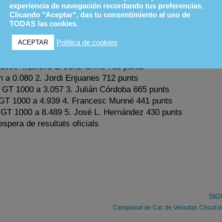
experiencia de navegación recordando tus preferencias.
io Berrenechea la 13 amb el seu Simca Rally, i Josep M. Pa
Clicando "Aceptar", das tu consentimiento al uso de
TODAS las cookies.
jada a La Trona Classificacions Campionat*
Política de cookies
ACEPTAR
1000 4.10.075 1. Jordi Griñó 783 punts
 a 0.080 2. Jordi Enjuanes 712 punts
 GT 1000 a 3.057 3. Julián Córdoba 665 punts
 GT 1000 a 4.939 4. Francesc Munné 441 punts
 GT 1000 a 8.489 5. José L. Hernández 430 punts
’espera de resultats oficials
SIG
Campionat de Cat. de Velocitat: Circuit d