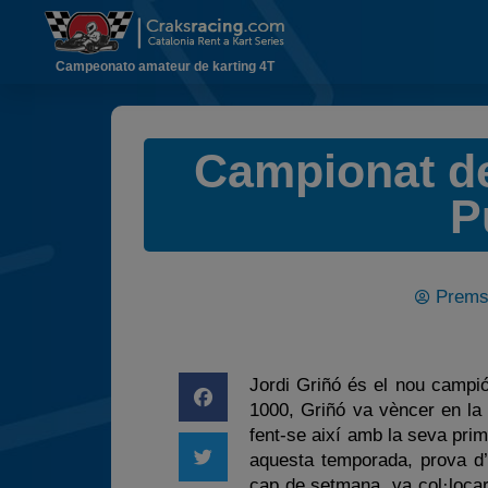
Campeonato amateur de karting 4T
Campionat de
P
Prem
Jordi Griñó és el nou camp
1000, Griñó va vèncer en la 
fent-se així amb la seva prime
aquesta temporada, prova d’a
cap de setmana, va col·locar