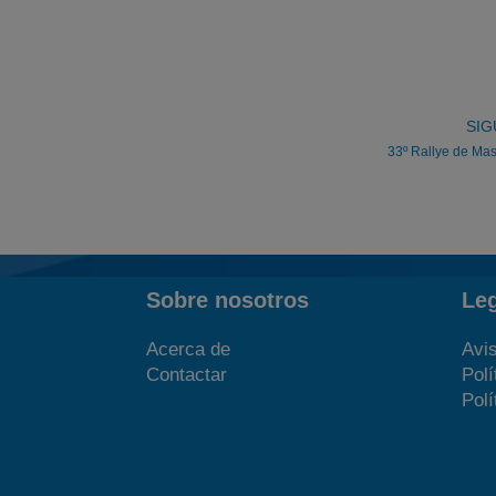
SIG
33º Rallye de Ma
Sobre nosotros
Le
Acerca de
Avis
Contactar
Polí
Polí