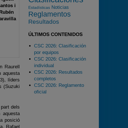
2025
antos i
Noticias
Estadísticas
Rubén
Reglamentos
Estadísticas
aravilla
Resultados
Preguntas Frecuentes
ÚLTIMOS CONTENIDOS
CSC 2026: Clasificación
por equipos
CSC 2026: Clasificación
individual
n Raurell
CSC 2026: Resultados
n aquesta
completos
), líders
CSC 2026: Reglamento
s (Suzuki
oficial
part dels
n aquesta
a posició
a, Rafael