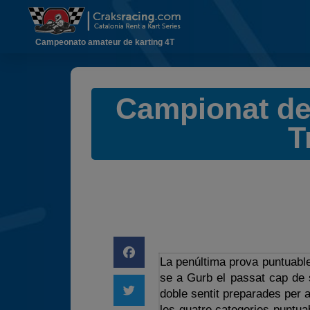
Campeonato amateur de karting 4T
Campionat de 
T
La penúltima prova puntuable
se a Gurb el passat cap de 
doble sentit preparades per a
les quatre categories puntua