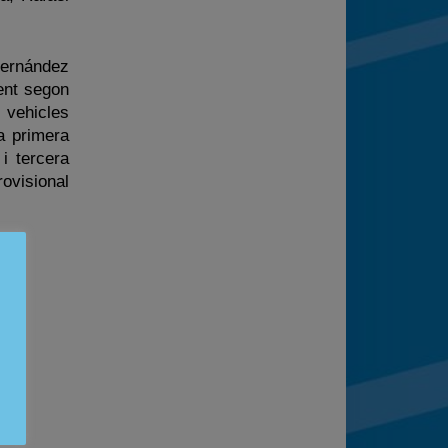
Fernández
ent segon
 vehicles
a primera
i tercera
ovisional