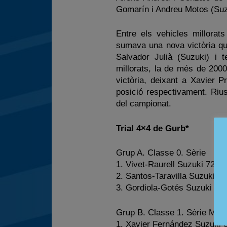
Gomarín i Andreu Motos (Suz
Entre els vehicles millora
sumava una nova victòria qu
Salvador Julià (Suzuki) i t
millorats, la de més de 200
victòria, deixant a Xavier 
posició respectivament. Rius
del campionat.
Trial 4×4 de Gurb*
Grup A. Classe 0. Sèrie
1. Vivet-Raurell Suzuki 72
2. Santos-Taravilla Suzuki S
3. Gordiola-Gotés Suzuki Sa
Grup B. Classe 1. Sèrie Mill
1. Xavier Fernández Suzuki 