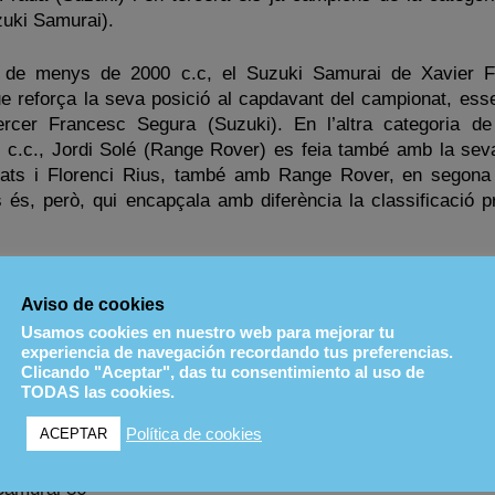
uki Samurai).
ts de menys de 2000 c.c, el Suzuki Samurai de Xavier 
e reforça la seva posició al capdavant del campionat, ess
ercer Francesc Segura (Suzuki). En l’altra categoria de
0 c.c., Jordi Solé (Range Rover) es feia també amb la sev
Prats i Florenci Rius, també amb Range Rover, en segona 
 és, però, qui encapçala amb diferència la classificació pr
Aviso de cookies
Usamos cookies en nuestro web para mejorar tu
experiencia de navegación recordando tus preferencias.
Clicando "Aceptar", das tu consentimiento al uso de
J413 81
TODAS las cookies.
murai 89
Política de cookies
ACEPTAR
orat Menys de 2000 c.c.
Samurai 36