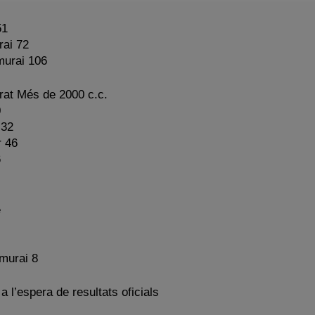
51
rai 72
murai 106
orat Més de 2000 c.c.
0
 32
r 46
6
e
murai 8
a l’espera de resultats oficials