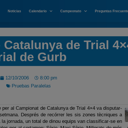
Noticias
Calendario
Campeonato
Preguntas Frecuent
Catalunya de Trial 4×
rial de Gurb
12/10/2006
8:00 pm
Pruebas Paralelas
 per al Campionat de Catalunya de Trial 4×4 va disputar-
setmana. Després de recórrer les sis zones tècniques a
 la jornada, un total de dinou equips van classificar-se en
bles per al certamen: Sèrie, Maxi Sèrie, Millorats de més