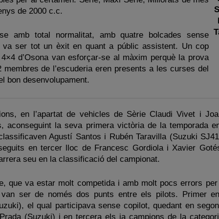
S
menys de 2000 c.c.
T
se amb total normalitat, amb quatre bolcades sense
 va ser tot un èxit en quant a públic assistent. Un cop
p 4×4 d’Osona van esforçar-se al màxim perquè la prova
 42 membres de l’escuderia eren presents a les curses del
el bon desenvolupament.
ions, en l’apartat de vehicles de Sèrie Claudi Vivet i Joa
s, aconseguint la seva primera victòria de la temporada e
classificaven Agustí Santos i Rubén Taravilla (Suzuki SJ413
eguits en tercer lloc de Francesc Gordiola i Xavier Goté
rrera seu en la classificació del campionat.
e, que va estar molt competida i amb molt pocs errors per 
es van ser de només dos punts entre els pilots. Primer e
uzuki), el qual participava sense copilot, quedant en segon
Prada (Suzuki) i en tercera els ja campions de la categori