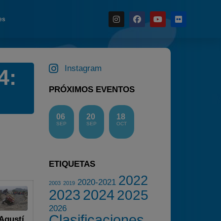
es
Noticias
Instagram
4:
Calendario
PRÓXIMOS EVENTOS
Temporada 2026
Carreras finalizadas
06
20
18
Campeonato
SEP
SEP
OCT
Temporada 2026
Temporadas anteriores
ETIQUETAS
2020-2021
2022
2020-2021
2022
2003
2019
2023
2024
2025
2023
2026
2024
Clasificaciones
Agustí