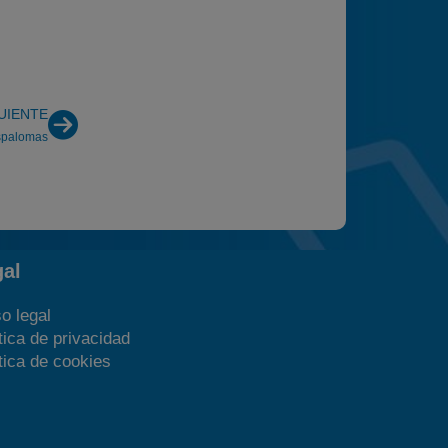
UIENTE
spalomas
gal
o legal
tica de privacidad
tica de cookies