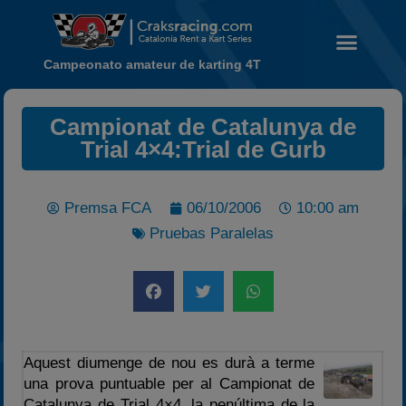
Campeonato amateur de karting 4T
Noticias
Campionat de Catalunya de
Trial 4×4:Trial de Gurb
Calendario
Temporada 2026
Carreras finalizadas
Premsa FCA
06/10/2006
10:00 am
Pruebas Paralelas
Campeonato
Temporada 2026
Temporadas anteriores
2020-2021
2022
Aquest diumenge de nou es durà a terme
2023
una prova puntuable per al Campionat de
Catalunya de Trial 4×4, la penúltima de la
2024