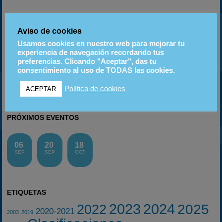
Aviso de cookies
ANTERIOR
SIGUIENTE
Usamos cookies en nuestro web para mejorar tu
Campionat de Catalunya d’Eslàlom: Cir. de Tàrrega
Álvaro Rodríguez previo a la 4ª cita de la C. León
experiencia de navegación recordando tus
preferencias. Clicando "Aceptar", das tu
consentimiento al uso de TODAS las cookies.
Política de cookies
ACEPTAR
Instagram
PRÓXIMOS EVENTOS
06
20
18
SEP
SEP
OCT
ETIQUETAS
2023
2024
2025
2022
2020-2021
2003
2019