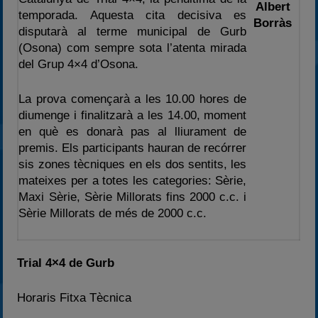
Albert
temporada. Aquesta cita decisiva es
2025
Borràs
disputarà al terme municipal de Gurb
Estadísticas
(Osona) com sempre sota l’atenta mirada
del Grup 4×4 d’Osona.
Preguntas Frecuentes
La prova començarà a les 10.00 hores de
diumenge i finalitzarà a les 14.00, moment
en què es donarà pas al lliurament de
premis. Els participants hauran de recórrer
sis zones tècniques en els dos sentits, les
mateixes per a totes les categories: Sèrie,
Maxi Sèrie, Sèrie Millorats fins 2000 c.c. i
Sèrie Millorats de més de 2000 c.c.
Trial 4×4 de Gurb
Horaris Fitxa Tècnica