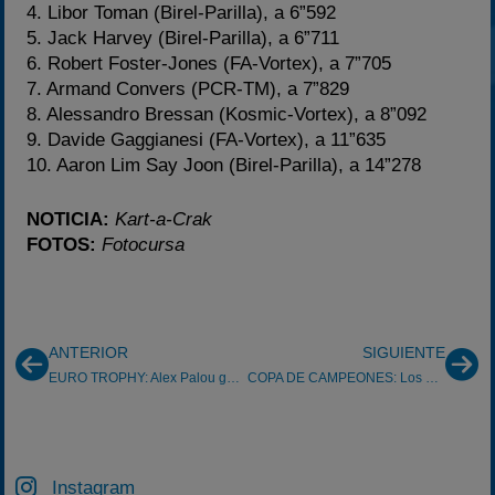
4. Libor Toman (Birel-Parilla), a 6”592
5. Jack Harvey (Birel-Parilla), a 6”711
6. Robert Foster-Jones (FA-Vortex), a 7”705
7. Armand Convers (PCR-TM), a 7”829
8. Alessandro Bressan (Kosmic-Vortex), a 8”092
9. Davide Gaggianesi (FA-Vortex), a 11”635
10. Aaron Lim Say Joon (Birel-Parilla), a 14”278
NOTICIA:
Kart-a-Crak
FOTOS:
Fotocursa
ANTERIOR
SIGUIENTE
EURO TROPHY: Alex Palou ganó en La Conca y en Sarno.
COPA DE CAMPEONES: Los extranjeros se vuelven a imponer
Instagram