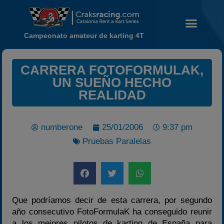
Campeonato amateur de karting 4T
CARRERA FOTOFORMULAK,
UN SUEÑO HECHO
REALIDAD
Noticias
Calendario
numberone
25/01/2006
9:37 pm
Temporada 2026
Pruebas Paralelas
Carreras finalizadas
Campeonato
Temporada 2026
Que podríamos decir de esta carrera, por segundo
Temporadas anteriores
año consecutivo FotoFormulaK ha conseguido reunir
2020-2021
a los mejores pilotos de karting de España para