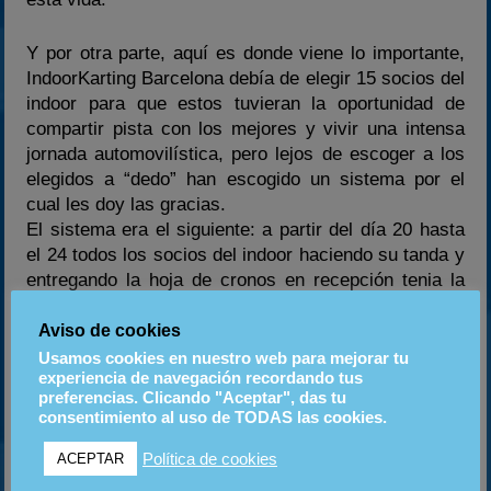
Y por otra parte, aquí es donde viene lo importante,
IndoorKarting Barcelona debía de elegir 15 socios del
indoor para que estos tuvieran la oportunidad de
compartir pista con los mejores y vivir una intensa
jornada automovilística, pero lejos de escoger a los
elegidos a “dedo” han escogido un sistema por el
cual les doy las gracias.
El sistema era el siguiente: a partir del día 20 hasta
el 24 todos los socios del indoor haciendo su tanda y
entregando la hoja de cronos en recepción tenia la
oportunidad de entrar en una clasificación en la que
los 15 mejores serian los elegidos para compartir
Aviso de cookies
pista en esta carrera.
Usamos cookies en nuestro web para mejorar tu
experiencia de navegación recordando tus
preferencias. Clicando "Aceptar", das tu
Pues bien, creo que todos tuvimos la oportunidad de
consentimiento al uso de TODAS las cookies.
intertarlo y estos son los 15 pilotos que compartirán
pista en esta gran carrera junto a campeones de
Política de cookies
ACEPTAR
karting, periodistas, etc…