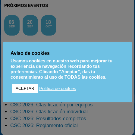
PRÓXIMOS EVENTOS
06
20
18
SEP
SEP
OCT
ETIQUETAS
Aviso de cookies
2023
2024
2025
2022
Usamos cookies en nuestro web para mejorar tu
2020-2021
2003
2019
experiencia de navegación recordando tus
Clasificaciones
2026
Noticias
Estadísticas
preferencias. Clicando "Aceptar", das tu
Reglamentos
consentimiento al uso de TODAS las cookies.
Resultados
Política de cookies
ACEPTAR
ÚLTIMOS CONTENIDOS
CSC 2026: Clasificación por equipos
CSC 2026: Clasificación individual
CSC 2026: Resultados completos
CSC 2026: Reglamento oficial