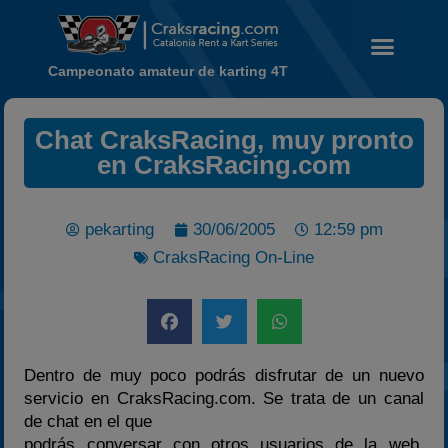
Campeonato amateur de karting 4T
Noticias
Chat CraksRacing, muy pronto
Calendario
en CraksRacing.com
Temporada 2026
Carreras finalizadas
pekarting
30/06/2005
12:59 pm
Campeonato
CraksRacing On-Line
Temporada 2026
Temporadas anteriores
2020-2021
2022
Dentro de muy poco podrás disfrutar de un nuevo
servicio en CraksRacing.com. Se trata de un canal
2023
de chat en el que
2024
podrás conversar con otros usuarios de la web,