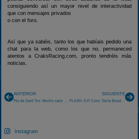
2025
consiguiendo así un mayor nivel de interactividad
que con mensajes privados
Estadísticas
o con el foro.
Preguntas Frecuentes
Así que ya sabéis, tanto los que habíais pedido una
chat para la web, como los que no, permaneced
atentos a CraksRacing.com, pronto tendréis más
noticias.
ANTERIOR
SIGUIENTE
Pla de Sant Tirs: Mucho calor y … Guerrero
FLASH: G.P. Cons. Serra Boada i Fills de Sils
Instagram