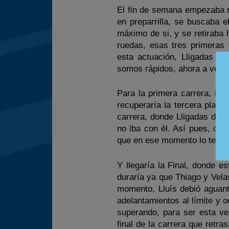
El fin de semana empezaba m
en preparrilla, se buscaba 
máximo de si, y se retiraba
ruedas, esas tres primeras 
esta actuación, Lligadas 
somos rápidos, ahora a ver s
Para la primera carrera, Lli
recuperaría la tercera plaza
carrera, donde Lligadas dec
no iba con él. Así pues, cr
que en ese momento lo tenía 
Y llegaría la Final, donde e
duraría ya que Thiago y Vela
momento, Lluís debió aguant
adelantamientos al límite y o
superando, para ser esta ve
final de la carrera que retr