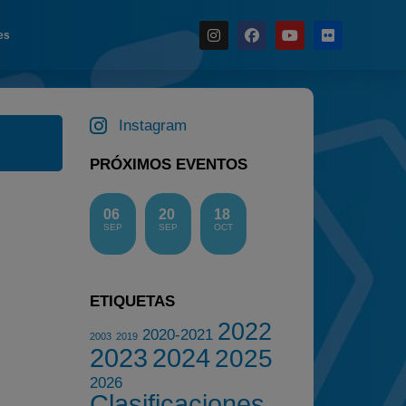
es
Noticias
Instagram
Calendario
Temporada 2026
PRÓXIMOS EVENTOS
Carreras finalizadas
06
20
18
Campeonato
SEP
SEP
OCT
Temporada 2026
Temporadas anteriores
ETIQUETAS
2020-2021
2022
2022
2020-2021
2003
2019
2023
2024
2025
2023
2026
2024
Clasificaciones