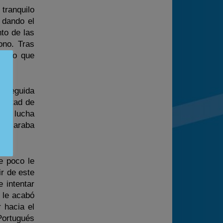
tranquilo
 dando el
to de las
ono. Tras
trado que
enseguida
 mitad de
esa lucha
declaraba
e poco le
ir de este
 intentar
s le acabó
 hacia el
 Portugués