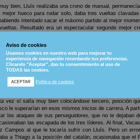
uy bien, Lluís realizaba una crono de manual, permanecía 
el mejor hueco para rodar solo, daba tres vueltas clavadas
 habiendo intentado sacar el máximo partido al mejor momen
vueltas. Resultado era un espectacular segundo mejor cr
decía a sus compañeros lo de siempre, “Ya hemos demos
i aguanto las carreras…”
Aviso de cookies
Usamos cookies en nuestro web para mejorar tu
gadas realizó una mala salida, perdiendo posiciones, pero 
experiencia de navegación recordando tus preferencias.
, y por suerte, se escaparía con los dos portugueses hasta
Clicando "Aceptar", das tu consentimiento al uso de
TODAS las cookies.
laraba que empezó a guardar fuerzas y ruedas viendo que 
uzaba la meta pero con Velasco enganchado, todo y que él 
Política de cookies
ACEPTAR
todo controlado.
sta vez sí salía muy bien colocándose tercero, posición qu
sco le superarían en esos mismos inicios de carrera. A part
ar los ataques de sus perseguidores, que no le dejaban de
casionaban las escapada de los tres líderes. Al final, Vaca
z Campos al que le tocaría sufrir con Lluís. Pero un error
asaba a Thiago a la posición del catalán, ocasionaba que el