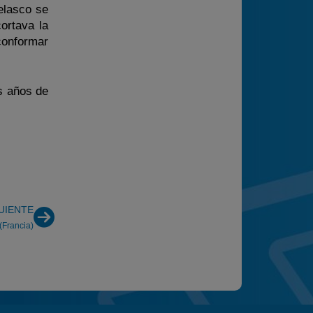
Velasco se
ortava la
conformar
s años de
UIENTE
(Francia)