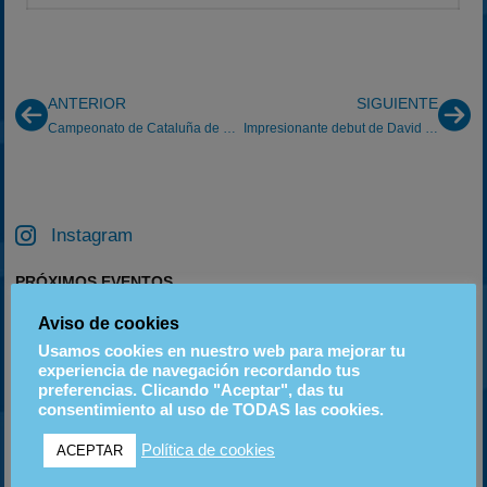
ANTERIOR
SIGUIENTE
Campeonato de Cataluña de Karting
Impresionante debut de David Ruano en Car-Cross
Instagram
PRÓXIMOS EVENTOS
Aviso de cookies
06
20
18
Usamos cookies en nuestro web para mejorar tu
SEP
SEP
OCT
experiencia de navegación recordando tus
preferencias. Clicando "Aceptar", das tu
consentimiento al uso de TODAS las cookies.
ETIQUETAS
Política de cookies
ACEPTAR
2023
2024
2025
2022