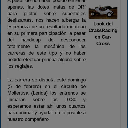
A pesar de no haber podido entrenar
2025
apenas, las dotes inatas de DRf
para pilotar sobre superficies
Estadísticas
deslizantes, nos hacen albergar la
Preguntas Frecuentes
Look del
esperanza de un resultado meritorio
CraksRacing
en su primera participación, a pesar
en Car-
del handicap de desconocer
Cross
totalmente la mecánica de las
carreras de este tipo y no haber
podido efectuar prueba alguna sobre
los reglajes.
La carrera se disputa este domingo
(5 de febrero) en el circuito de
Mollerusa (Lerida) los entrenos se
iniciarán sobre las 10:30 y
esperamos estar ahí unos cuantos
para animar y ayudar en lo posible a
nuestro compañero