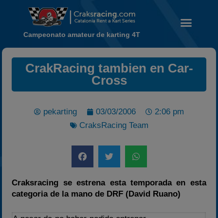
Campeonato amateur de karting 4T
Noticias
CrakRacing tambien en Car-
Calendario
Cross
Temporada 2026
Carreras finalizadas
pekarting
03/03/2006
2:06 pm
Campeonato
CraksRacing Team
Temporada 2026
Temporadas anteriores
2020-2021
2022
Craksracing se estrena esta temporada en esta
categoria de la mano de DRF (David Ruano)
2023
2024