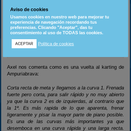
Aviso de cookies
Usamos cookies en nuestro web para mejorar tu
experiencia de navegación recordando tus
preferencias. Clicando "Aceptar", das tu
consentimiento al uso de TODAS las cookies.
Política de cookies
Lluís Lligadas se centrará este año en
ACEPTAR
conseguir su tercer campeonato.
Axel nos comenta como es una vuelta al karting de
Ampuriabrava:
Corta recta de meta y llegamos a la curva 1. Frenada
fuerte pero corta, para salir rápido y no muy abierto
ya que la curva 2 es de izquierdas, al contrario que
la 1ª. Es más rapida de lo que aparenta, frenar
ligeramente y pisar la mayor parte de piano posible.
Es una de las curvas más importantes ya que
desemboca en una curva rápida y una larga recta.