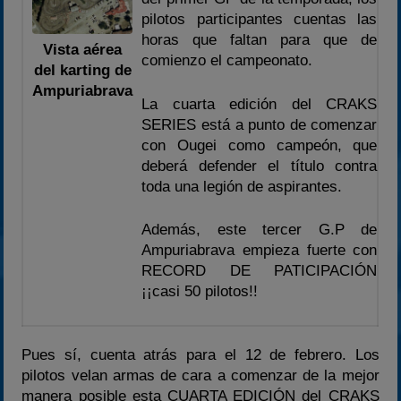
pilotos participantes cuentas las
2023
horas que faltan para que de
Vista aérea
2024
comienzo el campeonato.
del karting de
2025
Ampuriabrava
La cuarta edición del CRAKS
Estadísticas
SERIES está a punto de comenzar
Preguntas Frecuentes
con Ougei como campeón, que
deberá defender el título contra
toda una legión de aspirantes.
Además, este tercer G.P de
Ampuriabrava empieza fuerte con
RECORD DE PATICIPACIÓN
¡¡casi 50 pilotos!!
Pues sí, cuenta atrás para el 12 de febrero. Los
pilotos velan armas de cara a comenzar de la mejor
manera posible esta CUARTA EDICIÓN del CRAKS