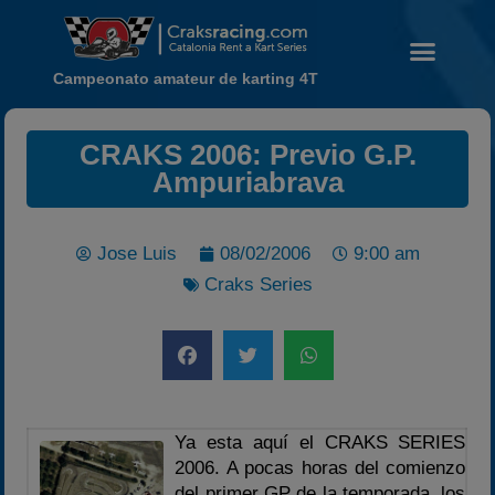
Campeonato amateur de karting 4T
CRAKS 2006: Previo G.P.
Ampuriabrava
Noticias
Jose Luis
08/02/2006
9:00 am
Calendario
Craks Series
Temporada 2026
Carreras finalizadas
Campeonato
Temporada 2026
Temporadas anteriores
Ya esta aquí el CRAKS SERIES
2020-2021
2006. A pocas horas del comienzo
del primer GP de la temporada, los
2022