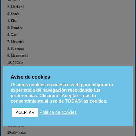
2. MacLeod
3. Sam9
4. Eloi
5. Number
6. Xavi
7. Maverick
8. Supergus
9. Magicpaco1
10. MjChin
11. Axel
Aviso de cookies
12. Janss75
13.xpg_____________
Usamos cookies en nuestro web para mejorar tu
experiencia de navegación recordando tus
14 cristianferr
preferencias. Clicando "Aceptar", das tu
15. Pericu
consentimiento al uso de TODAS las cookies.
16. Fenix
Política de cookies
17. Pekarting
ACEPTAR
18. Crash
19. Genova
20.Alexkaiser