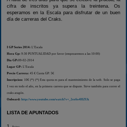
cifra de inscritos ya supera la treintena. Os
esperamos en la Escala para disfrutar de un buen
día de carreras del Craks.
I GP Series 2014:
L’Escala
Hora Gp:
9:30 PUNTUALIDAD por favor (empezaremos a las 10:00)
Dia GP:
09-02-2014
Lugar GP:
L’Escala
Precio Carrera:
45 € Cuota GP: 5€
Inscripcion:
10€ (*) (*) Esta quota es para el mantenimiento de la web. Solo se paga
1 vez en todo el año, en la primera carrera que se dispute. Sirve también para correr el
craks aragón.
Onboard:
http://www.youtube.com/watch?v=_2ex6o4HZUk
LISTA DE APUNTADOS
1.
Suine