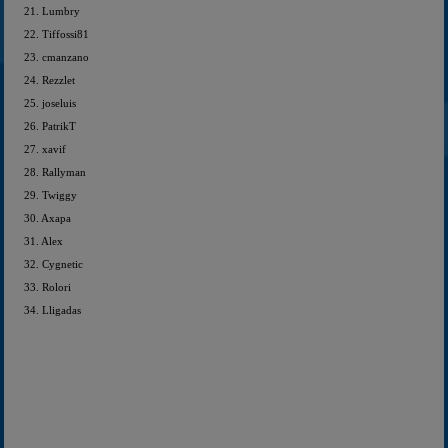
21. Lumbry
22. Tiffossi81
23. cmanzano
24. Rezzlet
25. joseluis
26. PatrikT
27. xavif
28. Rallyman
29. Twiggy
30. Axapa
31.
Alex
32. Cygnetic
33. Rolori
34. Lligadas