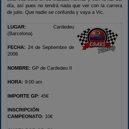
Temporada 2026
día, así pues no tendrá nada que ver con la carrera
Temporadas anteriores
de julio. Que nadie se confunda y vaya a Vic.
2020-2021
LUGAR:
Cardedeu
2022
(Barcelona)
2023
2024
FECHA:
24 de Septiembre de
2006
2025
Estadísticas
NOMBRE:
GP de Cardedeu II
Preguntas Frecuentes
HORA:
9:00 am
IMPORTE GP:
45€
INSCRIPCIÓN
CAMPEONATO:
10€