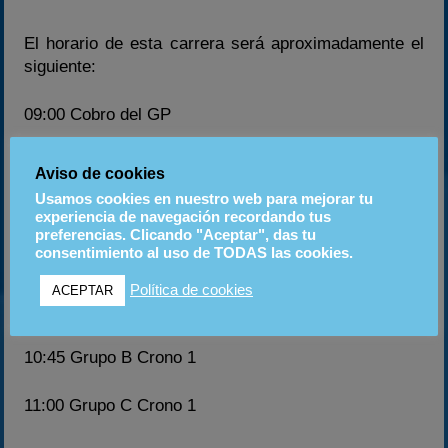
El horario de esta carrera será aproximadamente el
siguiente:
09:00 Cobro del GP
10:00 Briefing del GP con la foto de grupo
Aviso de cookies
Usamos cookies en nuestro web para mejorar tu
10:10 Sorteo de karts
experiencia de navegación recordando tus
preferencias. Clicando "Aceptar", das tu
consentimiento al uso de TODAS las cookies.
10:20 Publicación de los grupos
Política de cookies
ACEPTAR
10:30 Inicio de la primera tanda Grupo A crono 1
10:45 Grupo B Crono 1
11:00 Grupo C Crono 1