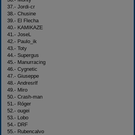
37.- Jordi-cr
38.- Chusine
39.- El Flecha
40.- KAMIKAZE
41.- JoseL
42.- Paulo_ik
43.- Toty
44.- Supergus
45.- Manurracing
46.- Cygnetic
47.- Giuseppe
48.- Andresrlf
49.- Miro
50.- Crash-man
51.- Róger
52.- ougei
53.- Lobo
54.- DRF
55.- Rubencalvo