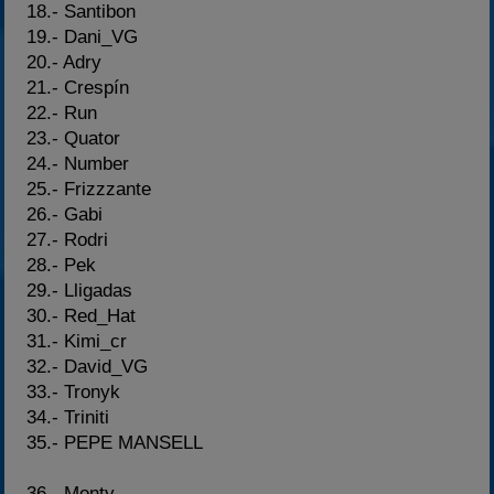
18.- Santibon
19.- Dani_VG
20.- Adry
21.- Crespín
22.- Run
23.- Quator
24.- Number
25.- Frizzzante
26.- Gabi
27.- Rodri
28.- Pek
29.- Lligadas
30.- Red_Hat
31.- Kimi_cr
32.- David_VG
33.- Tronyk
34.- Triniti
35.- PEPE MANSELL
36.- Monty